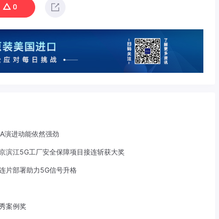
0
-A演进动能依然强劲
京滨江5G工厂安全保障项目接连斩获大奖
S连片部署助力5G信号升格
优秀案例奖