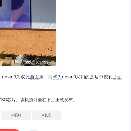
ova 9为双孔
曲面
屏，而
华为
nova 9采用的是居中挖孔
曲面
龙778G芯片。该机预计会在下月正式发布。
#
系列
#
长安