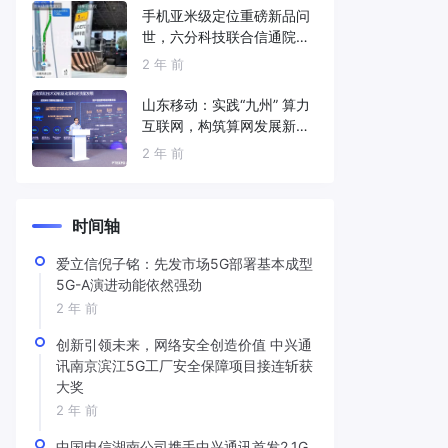
手机亚米级定位重磅新品问
世，六分科技联合信通院发
布免费服务
2 年 前
山东移动：实践“九州” 算力
互联网，构筑算网发展新底
座
2 年 前
时间轴
爱立信倪子铭：先发市场5G部署基本成型
5G-A演进动能依然强劲
2 年 前
创新引领未来，网络安全创造价值 中兴通
讯南京滨江5G工厂安全保障项目接连斩获
大奖
2 年 前
中国电信湖南公司携手中兴通讯首发2.1G