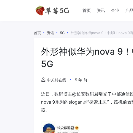
首页
资讯
企业
产
首页
资讯
5G
外形神似华为nova 9！中邮Hi nova 
外形神似华为nova 9！
5G
中关村在线
5 年 前
近日，
数码
博主@
长安
数码
君曝光了中邮通信设备
nova 9
系列
的slogan是“探索未见”，该机前
器。