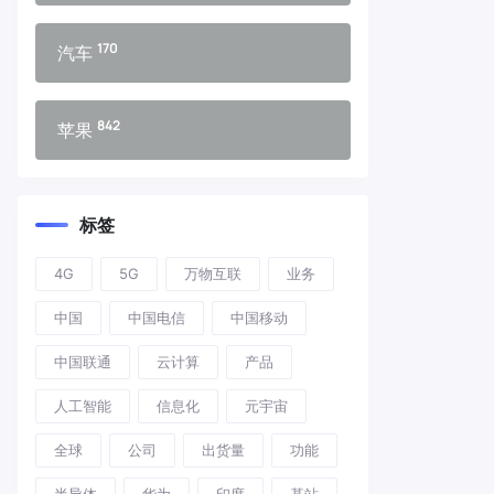
170
汽车
842
苹果
标签
4G
5G
万物互联
业务
中国
中国电信
中国移动
中国联通
云计算
产品
人工智能
信息化
元宇宙
全球
公司
出货量
功能
半导体
华为
印度
基站