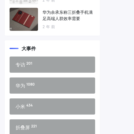
华为余承东称三折叠手机满
足高端人群效率需要
2 年 前
大事件
201
专访
1080
华为
434
小米
221
折叠屏