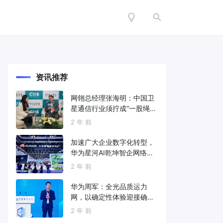
资讯推荐
网翎总经理张海明：中国卫
星通信行业须拧成“一股绳”
共同打造垂直产业链
2 年 前
加速广大企业数字化转型，
华为星河AI乾坤智企网络解
决方案亮相2024中国国际信
2 年 前
息通信展
华为周军：全光品质运力
网，以确定性体验迎接确定
性的智能时代
2 年 前