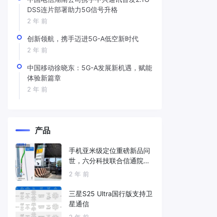
DSS连片部署助力5G信号升格
2 年 前
创新领航，携手迈进5G-A低空新时代
2 年 前
中国移动徐晓东：5G-A发展新机遇，赋能
体验新篇章
2 年 前
产品
手机亚米级定位重磅新品问
世，六分科技联合信通院发
布免费服务
2 年 前
三星S25 Ultra国行版支持卫
星通信
2 年 前