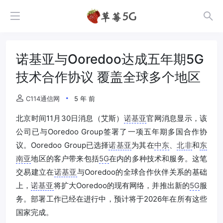
诺基亚与Ooredoo达成五年期5G
技术合作协议 覆盖全球多个地区
C114通信网
5 年 前
北京时间11月30日消息（艾斯）
诺基亚
官网消息显示，该
公司已与Ooredoo Group签署了一项五年期多国合作协
议。Ooredoo Group已选择
诺基亚
为其在
中东
、
北非
和
东
南亚
地区的客户带来包括
5G
在内的多种技术和服务。这笔
交易建立在
诺基亚
与Ooredoo的全球合作伙伴关系的基础
上，
诺基亚
将扩大Ooredoo的现有网络，并推出新的
5G
服
务。部署工作已经在进行中，预计将于2026年在所有这些
国家完成。