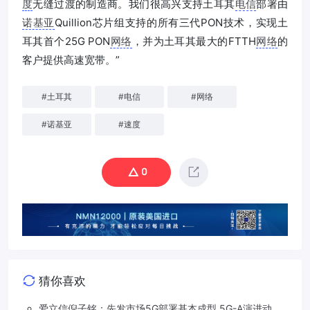
度
无缝过渡的制造商。我们很高兴支持土耳其
电信
部署由
诺基亚
Quillion芯片组支持的所有三代PON技术，实现土
耳其首个25G PON
网络
，并为土耳其最大的FTTH
网络
的
客户提供高速宽带。”
#
土耳其
#
电信
#
网络
#
诺基亚
#
速度
0
猜你喜欢
爱立信倪子铭：先发市场5G部署基本成型 5G-A演进动能