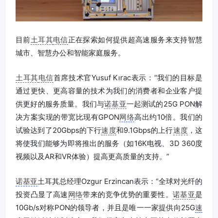
目前
土耳其
电信
正在探索如何提供超高速服务来支持智慧
城市、智慧办公和智能家庭服务。
土耳其
电信
首席技术官Yusuf Kırac表示：“我们的目标是
通过更快、更高容量的技术为我们的消费者和企业客户提
供更好的服务质量。我们与
诺基亚
一起测试的25G PON解
决方案实现的带宽比现有GPON
网络
高出约10倍。我们的
试验达到了20Gbps的下行
速度
和9.1Gbps的上行
速度
，这
将使我们能够为即将推出的服务（如16K电视、3D 360度
视频以及AR和VR体验）提高更高质量的支持。”
诺基亚
土耳其总经理Ozgur Erzincan表示：“全球对光纤的
投资凸显了高速
网络
带来的竞争优势的重要性。
诺基亚
是
10Gb/s对称PON的领导者，并且是唯一一家提供向25G
速