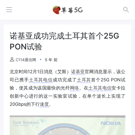
诺基亚成功完成土耳其首个25G
PON试验
C114通信网
5 年 前
北京时间12月1日消息（艾斯）
诺基亚
官网消息显示，该公
司已携手
土耳其
电信
成功完成了
土耳其
首个25G PON试
验，使其成为该国最快的光纤
网络
。在
土耳其
电信
安卡拉
创新中心进行的这一实验室试验，在单个波长上实现了
20Gbps的下行
速度
。