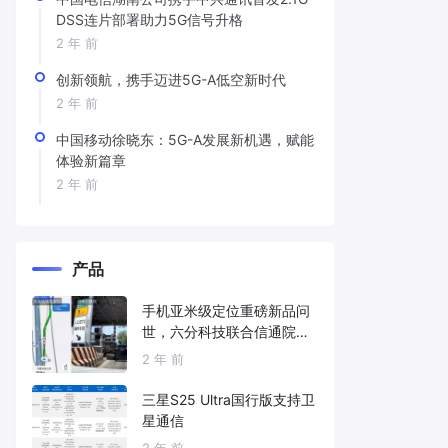
DSS连片部署助力5G信号升格
2 年 前
创新领航，携手迈进5G-A低空新时代
2 年 前
中国移动徐晓东：5G-A发展新机遇，赋能
体验新篇章
2 年 前
产品
手机亚米级定位重磅新品问
世，六分科技联合信通院发
布免费服务
2 年 前
三星S25 Ultra国行版支持卫
星通信
2 年 前