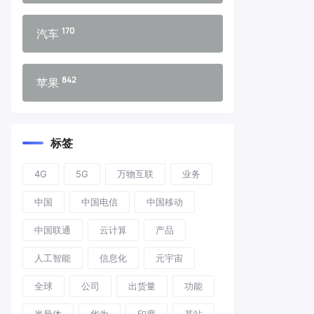
170
汽车
842
苹果
标签
4G
5G
万物互联
业务
中国
中国电信
中国移动
中国联通
云计算
产品
人工智能
信息化
元宇宙
全球
公司
出货量
功能
半导体
华为
印度
基站