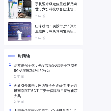
手机亚米级定位重磅新品问
世，六分科技联合信通院发
布免费服务
2 年 前
山东移动：实践“九州” 算力
互联网，构筑算网发展新底
座
2 年 前
时间轴
爱立信倪子铭：先发市场5G部署基本成型
5G-A演进动能依然强劲
2 年 前
创新引领未来，网络安全创造价值 中兴通
讯南京滨江5G工厂安全保障项目接连斩获
大奖
2 年 前
中国电信湖南公司携手中兴通讯首发2.1G