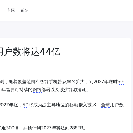
品
专题
前沿
用户数将达44亿
测，随着覆盖范围和智能手机普及率的扩大，到2027年底时
5G
几年需要可持续的
网络
部署以及减少能源消耗。
027年底，
5G
将成为占主导地位的移动接入技术，
全球
用户数
300倍，并预计到2027年将达到288EB。