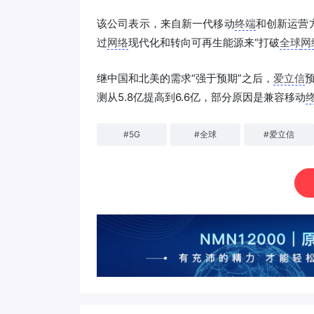
该公司表示，来自新一代移动
终端
和创新运营
过
网络
现代化和转向可再生能源来“打破
全球
网
继中国和北美的需求“强于预期”之后，
爱立信
测从5.8亿提高到6.6亿，部分原因是兼容移动
#
5G
#
全球
#
爱立信