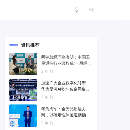
资讯推荐
网翎总经理张海明：中国卫
星通信行业须拧成“一股绳”
共同打造垂直产业链
2 年 前
加速广大企业数字化转型，
华为星河AI乾坤智企网络解
决方案亮相2024中国国际信
2 年 前
息通信展
华为周军：全光品质运力
网，以确定性体验迎接确定
性的智能时代
2 年 前