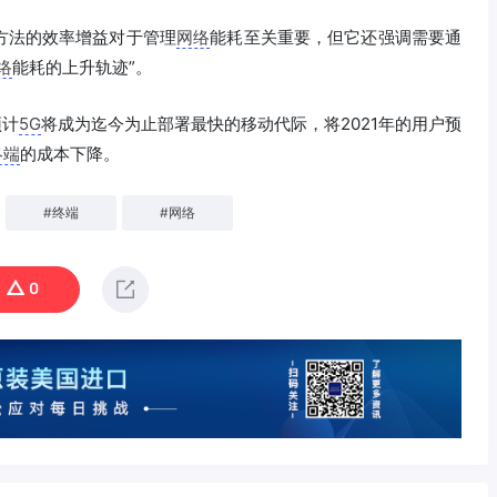
方法的效率增益对于管理
网络
能耗至关重要，但它还强调需要通
络
能耗的上升轨迹”。
预计
5G
将成为迄今为止部署最快的移动代际，将2021年的用户预
终端
的成本下降。
#
终端
#
网络
0