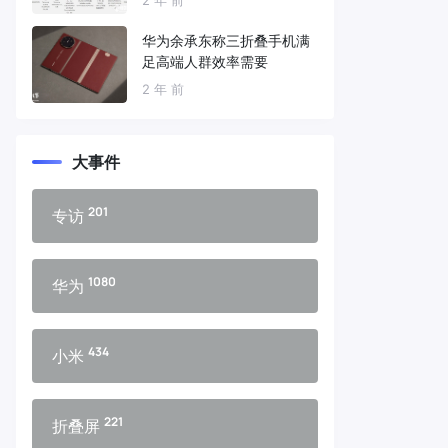
华为余承东称三折叠手机满
足高端人群效率需要
2 年 前
大事件
201
专访
1080
华为
434
小米
221
折叠屏