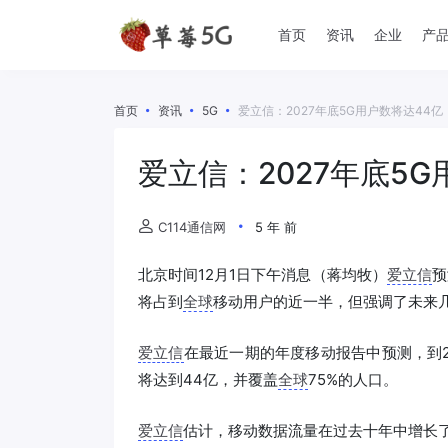
首页
资讯
企业
产
首页
资讯
5G
爱立信：2027年底5G用户数将达44亿
爱立信：2027年底5G
C114通信网
5 年 前
北京时间12月1日下午消息（蒋均牧）
爱立信
预
将占到
全球
移动用户的近一半，但强调了未来
爱立信
在最近一期的年度移动报告中预测，到2
将达到44亿，并覆盖
全球
75%的人口。
爱立信
估计，移动数据流量在过去十年中增长了近