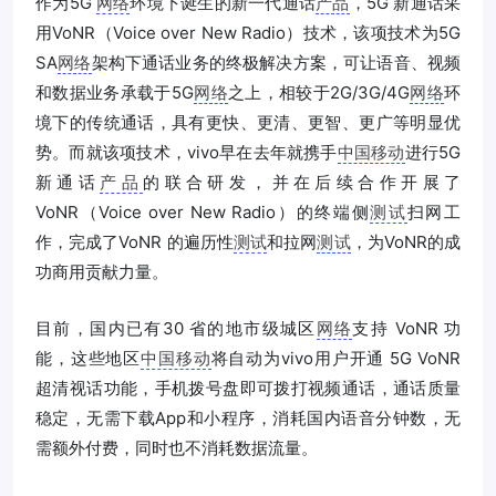
作为5G
网络
环境下诞生的新一代通话
产品
，5G 新通话采
用VoNR（Voice over New Radio）技术，该项技术为5G
SA
网络
架构下通话业务的终极解决方案，可让语音、视频
和数据业务承载于5G
网络
之上，相较于2G/3G/4G
网络
环
境下的传统通话，具有更快、更清、更智、更广等明显优
势。而就该项技术，vivo早在去年就携手
中国移动
进行5G
新通话
产品
的联合研发，并在后续合作开展了
VoNR（Voice over New Radio）的终端侧
测试
扫网工
作，完成了VoNR 的遍历性
测试
和拉网
测试
，为VoNR的成
功商用贡献力量。
目前，国内已有30 省的地市级城区
网络
支持 VoNR 功
能，这些地区
中国移动
将自动为vivo用户开通 5G VoNR
超清视话功能，手机拨号盘即可拨打视频通话，通话质量
稳定，无需下载App和小程序，消耗国内语音分钟数，无
需额外付费，同时也不消耗数据流量。