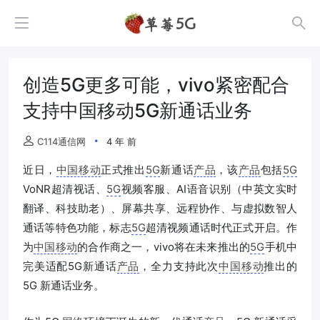
创造5G更多可能，vivo紧密配合
支持中国移动5G新通话业务
C114通信网
4 年 前
近日，
中国移动
正式推出
5G
新通话
产品
，该
产品
包括
5G
VoNR超清视话、
5G
视频客服、AI语音识别（中英文实时
翻译、科技助老）、屏幕共享、远程协作、与虚拟数智人
通话等特色功能，标志
5G
超清视频通话时代正式开启。作
为
中国移动
的合作商之一，vivo将在未来推出的
5G
手机中
完美适配5G新通话
产品
，全力支持此次
中国移动
推出的
5G 新通话业务。