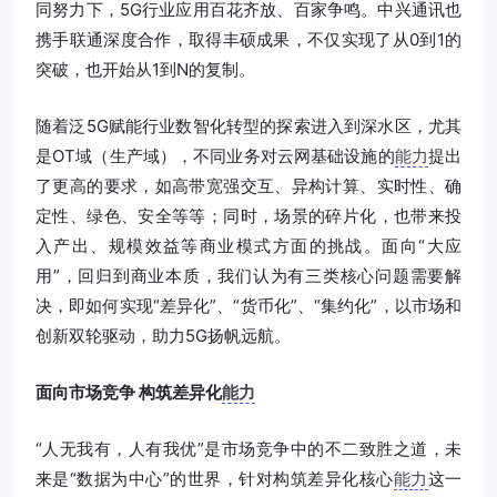
同努力下，5G行业应用百花齐放、百家争鸣。中兴通讯也
携手联通深度合作，取得丰硕成果，不仅实现了从0到1的
突破，也开始从1到N的复制。
随着泛5G赋能行业数智化转型的探索进入到深水区，尤其
是OT域（生产域），不同业务对云网基础设施的
能力
提出
了更高的要求，如高带宽强交互、异构计算、实时性、确
定性、绿色、安全等等；同时，场景的碎片化，也带来投
入产出、规模效益等商业模式方面的挑战。面向“大应
用”，回归到商业本质，我们认为有三类核心问题需要解
决，即如何实现“差异化”、“货币化”、“集约化”，以市场和
创新双轮驱动，助力5G扬帆远航。
面向市场竞争 构筑差异化
能力
“人无我有，人有我优”是市场竞争中的不二致胜之道，未
来是“数据为中心”的世界，针对构筑差异化核心
能力
这一