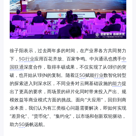
徐子阳表示，过去两年多的时间，在产业界各方共同努力
下，
5G
行业
应用百花齐放、百家争鸣。中兴通讯也携手
中
国联通
深度合作，取得丰硕成果，不仅实现了从0到1的突
破，也开始从1到N的复制。随着泛
5G
赋能
行业
数智化转型
的探索进入到深水区，不同业务对云网基础设施的
能力
提
出了更高的要求，而场景的碎片化同时带来投入产出、规
模效益等商业模式方面的挑战。面向“大应用”，回归到商
业本质，我们认为有三类核心问题需要解决，即如何实现
“差异化”、“货币化”、“集约化”，以市场和创新双轮驱动，
助力
5G
扬帆远航。