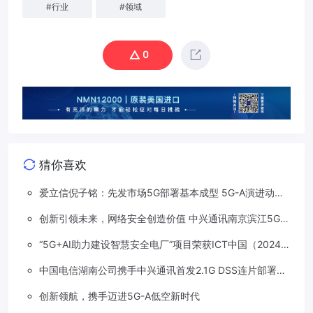
#
行业
#
领域
0
猜你喜欢
爱立信倪子铭：先发市场5G部署基本成型 5G-A演进动能
依然强劲
创新引领未来，网络安全创造价值 中兴通讯南京滨江5G工
厂安全保障项目接连斩获大奖
“5G+AI助力建设智慧安全电厂”项目荣获ICT中国（2024）
卓越案例一等奖
中国电信湖南公司携手中兴通讯首发2.1G DSS连片部署助
力5G信号升格
创新领航，携手迈进5G-A低空新时代