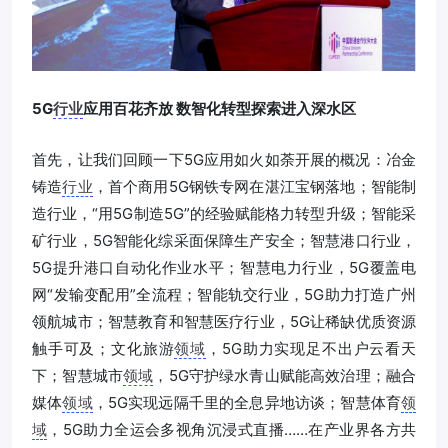
5G
行业
应用百花齐放 数智化转型探索进入深水区
首先，让我们回顾一下5G应用如火如荼开展的概况：冶金
铸造
行业
，首个商用5G钢铁专网在湛江宝钢落地；智能制
造行业，“用5G制造5G”的经验赋能格力转型升级；智能采
矿行业，5G智能化综采面保障生产安全；智慧港口行业，
5G提升港口自动化作业水平；智慧电力行业，5G覆盖电
网“发输变配用”全流程；智能轨交行业，5G助力打造广州
领航城市；智慧教育和智慧医疗行业，5G让稀缺优质资源
触手可及；文化旅游
领域
，5G助力实现足不出户云看天
下；智慧城市
领域
，5G守护绿水青山赋能高效治理；融合
媒体
领域
，5G实现远隔千里的全息异地访谈；智慧体育
领
域
，5G助力全运会多视角沉浸式直播……在产业界各方共