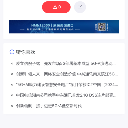
0
猜你喜欢
爱立信倪子铭：先发市场5G部署基本成型 5G-A演进动能
依然强劲
创新引领未来，网络安全创造价值 中兴通讯南京滨江5G工
厂安全保障项目接连斩获大奖
“5G+AI助力建设智慧安全电厂”项目荣获ICT中国（2024）
卓越案例一等奖
中国电信湖南公司携手中兴通讯首发2.1G DSS连片部署助
力5G信号升格
创新领航，携手迈进5G-A低空新时代