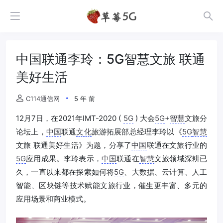
中国联通李玲：5G智慧文旅 联通
美好生活
C114通信网
5 年 前
12月7日，在2021年lMT-2020 (
5G
) 大会
5G
+
智慧
文旅分
论坛上，
中国
联通
文化
旅游拓展部总经理李玲以《
5G
智慧
文旅 联通美好生活》为题，分享了
中国
联通在文旅行业的
5G
应用成果。李玲表示，
中国
联通在
智慧
文旅领域深耕已
久，一直以来都在探索如何将
5G
、大数据、云计算、人工
智能、区块链等技术赋能文旅行业，催生更丰富、多元的
应用场景和商业模式。