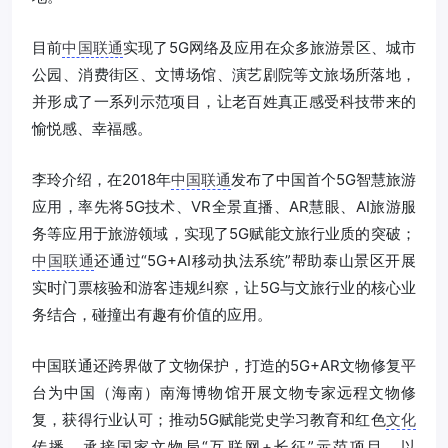
目前
中国联通
实现了5G网络及应用在众多旅游景区、城市
公园、消费街区、文博场馆、演艺剧院等文旅场所落地，
并形成了一系列示范项目，让老百姓真正感受科技带来的
愉悦感、幸福感。
李玲介绍，在2018年
中国联通
发布了中国首个5G智慧旅游
应用，率先将5G技术、VR全景直播、AR慧眼、AI旅游服
务等应用于旅游领域，实现了5G赋能文旅行业质的突破；
中国联通
还通过“5G+AI移动执法系统”帮助泰山景区开展
实时门票核验和游客违规纠察，让5G与文旅行业的核心业
务结合，碰撞出有趣有价值的应用。
中国联通还跨界做了文物保护，打造的5G+AR文物修复平
台为中国（海南）南海博物馆开展文物专家远程文物修
复，获得行业认可；推动5G赋能党史学习教育和红色
文化
传播，承接国家文物局“互联网+长征”示范项目，以