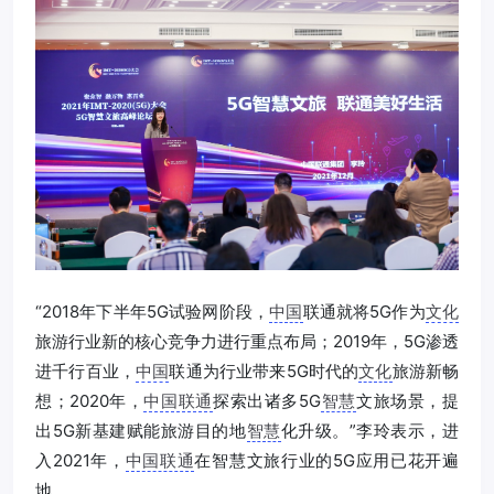
“2018年下半年5G试验网阶段，
中国
联通就将5G作为
文化
旅游行业新的核心竞争力进行重点布局；2019年，5G渗透
进千行百业，
中国
联通为行业带来5G时代的
文化
旅游新畅
想；2020年，
中国联通
探索出诸多5G
智慧
文旅场景，提
出5G新基建赋能旅游目的地
智慧
化升级。”李玲表示，进
入2021年，
中国联通
在智慧文旅行业的5G应用已花开遍
地。