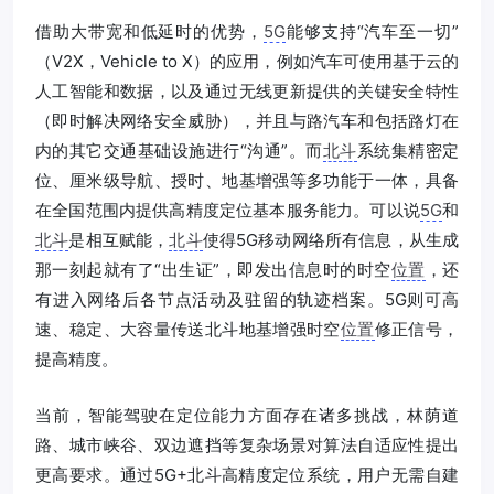
借助大带宽和低延时的优势，
5G
能够支持“汽车至一切”
（V2X，Vehicle to X）的应用，例如汽车可使用基于云的
人工智能和数据，以及通过无线更新提供的关键安全特性
（即时解决网络安全威胁），并且与路汽车和包括路灯在
内的其它交通基础设施进行“沟通”。而
北斗
系统集精密定
位、厘米级导航、授时、地基增强等多功能于一体，具备
在全国范围内提供高精度定位基本服务能力。可以说
5G
和
北斗
是相互赋能，
北斗
使得5G移动网络所有信息，从生成
那一刻起就有了“出生证”，即发出信息时的时空
位置
，还
有进入网络后各节点活动及驻留的轨迹档案。5G则可高
速、稳定、大容量传送北斗地基增强时空
位置
修正信号，
提高精度。
当前，智能驾驶在定位能力方面存在诸多挑战，林荫道
路、城市峡谷、双边遮挡等复杂场景对算法自适应性提出
更高要求。通过5G+北斗高精度定位系统，用户无需自建