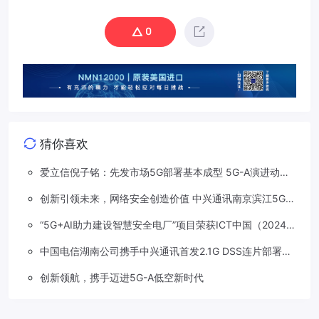
0
猜你喜欢
爱立信倪子铭：先发市场5G部署基本成型 5G-A演进动能
依然强劲
创新引领未来，网络安全创造价值 中兴通讯南京滨江5G工
厂安全保障项目接连斩获大奖
“5G+AI助力建设智慧安全电厂”项目荣获ICT中国（2024）
卓越案例一等奖
中国电信湖南公司携手中兴通讯首发2.1G DSS连片部署助
力5G信号升格
创新领航，携手迈进5G-A低空新时代