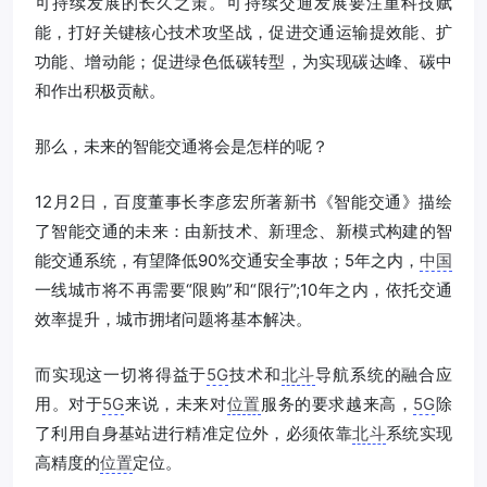
可持续发展的长久之策。可持续交通发展要注重科技赋
能，打好关键核心技术攻坚战，促进交通运输提效能、扩
功能、增动能；促进绿色低碳转型，为实现碳达峰、碳中
和作出积极贡献。
那么，未来的智能交通将会是怎样的呢？
12月2日，百度董事长李彦宏所著新书《智能交通》描绘
了智能交通的未来：由新技术、新理念、新模式构建的智
能交通系统，有望降低90%交通安全事故；5年之内，
中国
一线城市将不再需要“限购”和“限行”;10年之内，依托交通
效率提升，城市拥堵问题将基本解决。
而实现这一切将得益于
5G
技术和
北斗
导航系统的融合应
用。对于
5G
来说，未来对
位置
服务的要求越来高，
5G
除
了利用自身基站进行精准定位外，必须依靠
北斗
系统实现
高精度的
位置
定位。