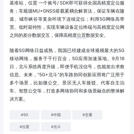
基准站，仅需 一个账号/ SDK即可获得全国高精度定位服
务；车规级MU+GNSS搭载紧耦合解算法，保证车辆在隧
道、城市峡谷等复杂环境下连续定位；利用5G网络高带
宽、低时延特性，实现车辆设备定位终端与高精度定位网
之间的差分数据交互，保障高精度
位置
数据安全。
随着5G网络日益成熟，我国已经建成全球规模最大的5G
移动网络，服务于千行百业，5G应用加速落地。9月16
日，北斗系统再度升级，即便手机没信号，也能发出求救
信息。未来，“5G+北斗”的车路协同创新应用将广泛用于
多个场景，比如微公交、景区无人车接驳、代客自主泊
车、智慧公交等，打造多网络协同和多场景融合的整体解
决方案。
#
5G
#
中国
#
交通
#
位置
#
北斗