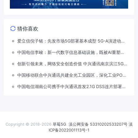
猜你喜欢
爱立信倪子铭：先发市场5G部署基本成型 5G-A演进动能
依然强劲
中国电信李峻：新一代数字信息基础设施，既被AI重塑，
也在重塑着AI
创新引领未来，网络安全创造价值 中兴通讯南京滨江5G工
厂安全保障项目接连斩获大奖
中国移动联合中兴通讯共建全光工业园区，深化工业PON
创新应用
中国电信湖南公司携手中兴通讯首发2.1G DSS连片部署助
力5G信号升格
Copyright © 2018-2026
草莓5G
.
滇公网安备 53310202533207号
滇
ICP备2022001113号-1