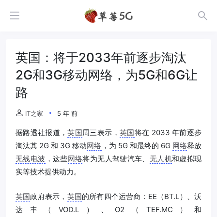
英国：将于2033年前逐步淘汰
2G和3G移动网络，为5G和6G让
路
IT之家
5 年 前
据路透社报道，
英国
周三表示，
英国
将在 2033 年前逐步
淘汰其 2G 和 3G 移动
网络
，为 5G 和最终的 6G
网络
释放
无线电波
，这些
网络
将为无人驾驶汽车、
无人机
和虚拟现
实等技术提供动力。
英国
政府表示，
英国
的所有四个运营商：EE（BT.L）、沃
达丰（VOD.L）、O2（TEF.MC）和