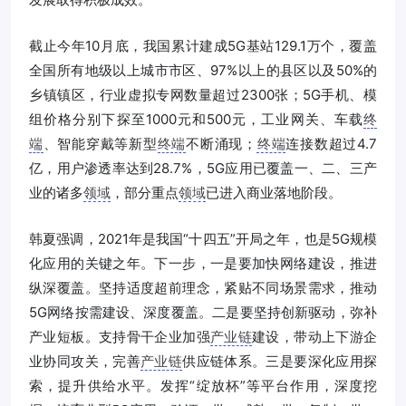
截止今年10月底，我国累计建成5G基站129.1万个，覆盖
全国所有地级以上城市市区、97%以上的县区以及50%的
乡镇镇区，行业虚拟专网数量超过2300张；5G手机、模
组价格分别下探至1000元和500元，工业网关、车载
终
端
、智能穿戴等新型
终端
不断涌现；
终端
连接数超过4.7
亿，用户渗透率达到28.7%，5G应用已覆盖一、二、三产
业的诸多
领域
，部分重点
领域
已进入商业落地阶段。
韩夏强调，2021年是我国“十四五”开局之年，也是5G规模
化应用的关键之年。下一步，一是要加快网络建设，推进
纵深覆盖。坚持适度超前理念，紧贴不同场景需求，推动
5G网络按需建设、深度覆盖。二是要坚持创新驱动，弥补
产业短板。支持骨干企业加强
产业链
建设，带动上下游企
业协同攻关，完善
产业链
供应链体系。三是要深化应用探
索，提升供给水平。发挥“绽放杯”等平台作用，深度挖