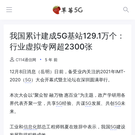
我国累计建成5G基站129.1万个：
行业虚拟专网超2300张
C114通信网
5 年 前
12月8日消息（岳明）日前，备受业内关注的2021年IMT-
2020（
5G
）大会开幕式暨主论坛在深圳圆满举行。
本次大会以“聚众智 融万物 惠百业”为主题，政产学研用各
界代表齐聚一堂，共享
5G
经验、共谋
5G
发展、共创
5G
未
来。
工业和
信息化
部总工程师韩夏在致辞中表示，我国
5G
建设
发展取得积极成效。