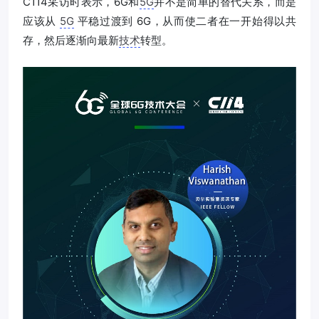
C114采访时表示，6G和
5G
并不是简单的替代关系，而是
应该从
5G
平稳过渡到 6G，从而使二者在一开始得以共
存，然后逐渐向最新
技术
转型。