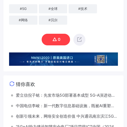
#
5G
#
全球
#
技术
#
网络
#
贝尔
0
猜你喜欢
爱立信倪子铭：先发市场5G部署基本成型 5G-A演进动能
依然强劲
中国电信李峻：新一代数字信息基础设施，既被AI重塑，
也在重塑着AI
创新引领未来，网络安全创造价值 中兴通讯南京滨江5G工
厂安全保障项目接连斩获大奖
“5G+AI助力建设智慧安全电厂”项目荣获ICT中国（2024）