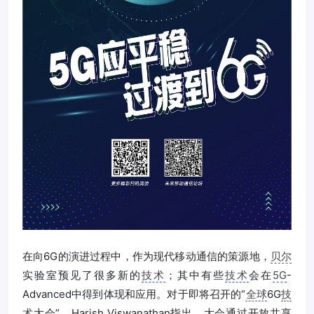
在向6G的演进过程中，作为现代移动通信的策源地，
贝尔
实验室预见了很多新的
技术
；其中有些
技术
会在
5G
-
Advanced中得到体现和应用。对于即将召开的“
全球
6G
技
术
大会”，Harish Viswanathan指出，大会通过开放共享