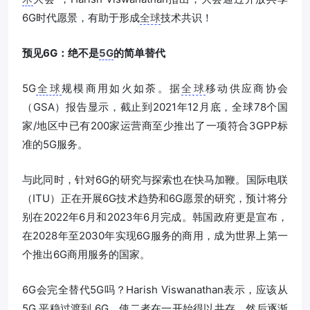
6G时代愿景，有助于形成
全球
技术共识！
预见6G：绝不是
5G
的简单替代
5G
全球
规模商用如火如荼。据
全球
移动供应商协会
（GSA）报告显示，截止到2021年12月底，全球78个国
家/地区中已有200家运营商至少推出了一项符合3GPP标
准的5G服务。
与此同时，针对6G的研究与探索也在快马加鞭。国际电联
（ITU）正在开展6G技术趋势和6G愿景的研究，预计将分
别在2022年6月和2023年6月完成。韩国政府更是宣布，
在2028年至2030年实现6G服务的商用，成为世界上第一
个推出6G商用服务的国家。
6G会完全替代5G吗？Harish Viswanathan表示，应该从
5G 平稳过渡到 6G，使二者在一开始得以共存，然后逐渐