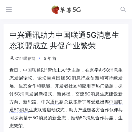
中兴通讯助力中国联通5G消息生
态联盟成立 共促产业繁荣
C114通信网
5 年 前
近日，
中国联通
以“智信未来”为主题，在京举办
5G
消息
生
态发展论坛。论坛重点围绕
5G
消息
行业创新和可持续发
展、生态合作和赋能、开发者社区和应用等热门话题，探
讨
5G
消息
发展新模式、新路径，交流
5G
消息
生态建设新
方向、新思路。中兴
通讯
副总裁陈新宇等受邀出席
中国联
通
5G
消息
生态联盟启动仪式，助力产业链各方合作伙伴共
同探索基于5G消息的新业态，推动5G消息合作共赢，生
态繁荣。