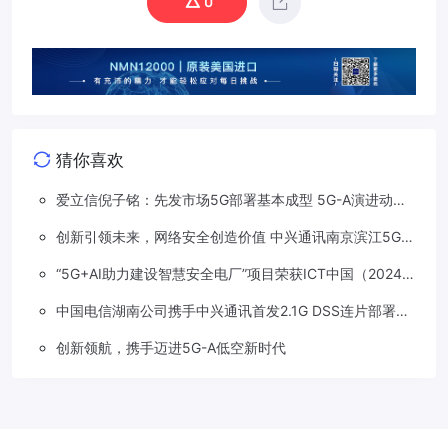
0
猜你喜欢
爱立信倪子铭：先发市场5G部署基本成型 5G-A演进动能
依然强劲
创新引领未来，网络安全创造价值 中兴通讯南京滨江5G工
厂安全保障项目接连斩获大奖
“5G+AI助力建设智慧安全电厂”项目荣获ICT中国（2024）
卓越案例一等奖
中国电信湖南公司携手中兴通讯首发2.1G DSS连片部署助
力5G信号升格
创新领航，携手迈进5G-A低空新时代