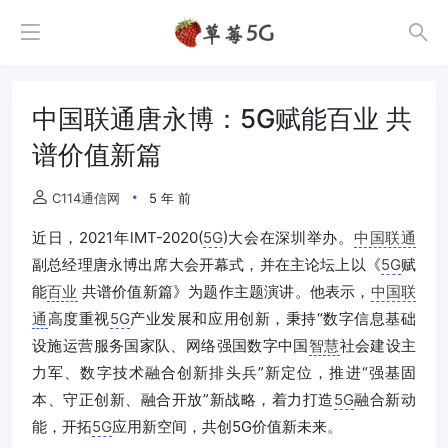
中国联通唐永博：5G赋能百业 共
谱价值新篇
C114通信网
5 年 前
近日，2021年lMT-2020(
5G
)大会在深圳举办。
中国联通
副总经理唐永博出席大会开幕式，并在主论坛上以《
5G
赋
能
百业
共谱价值新篇》为题作主题演讲。他表示，
中国联
通
高度重视
5G
产业发展和应用创新，秉持“数字信息基础
设施运营服务国家队、网络强国数字中国
智慧
社会建设主
力军、数字技术融合创新排头兵”新定位，推进“强基固
本、守正创新、融合开放”新战略，着力打造
5G
融合新动
能，开拓
5G
应用新空间，共创5G价值新未来。