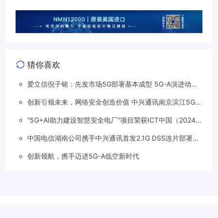
猜你喜欢
爱立信倪子铭：先发市场5G部署基本成型 5G-A演进动能
依然强劲
创新引领未来，网络安全创造价值 中兴通讯南京滨江5G工
厂安全保障项目接连斩获大奖
“5G+AI助力建设智慧安全电厂”项目荣获ICT中国（2024）
卓越案例一等奖
中国电信湖南公司携手中兴通讯首发2.1G DSS连片部署助
力5G信号升格
创新领航，携手迈进5G-A低空新时代
Copyright © 2018-2026
草莓5G
.
滇公网安备 53310202533207号
滇