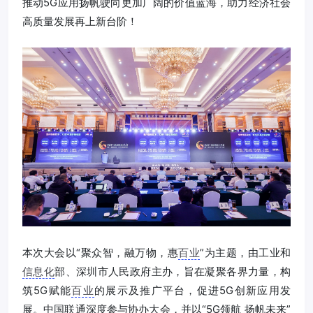
推动5G应用扬帆驶向更加广阔的价值蓝海，助力经济社会
高质量发展再上新台阶！
本次大会以“聚众智，融万物，惠
百业
”为主题，由工业和
信息化
部、深圳市人民政府主办，旨在凝聚各界力量，构
筑5G赋能
百业
的展示及推广平台，促进5G创新应用发
展。中国联通深度参与协办大会，并以“5G领航 扬帆未来”