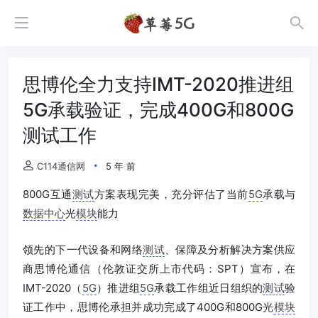
思博伦全力支持IMT-2020推进组
5G承载验证，完成400G和800G
测试工作
C114通信网
5 年 前
800G互通
测试
方案表现完美，充分评估了当前
5G
承载与
数据中心
光
模块
能力
领先的下一代设备和网络
测试
、保障及分析解决方案供应
商思博伦通信（伦敦证交所上市代码：SPT）宣布，在
IMT-2020（
5G
）推进组
5G
承载工作组近日组织的
测试
验
证工作中，思博伦承担并成功完成了400G和800G光
模块