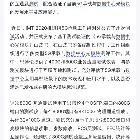
的互通及
测试
，配合验证了当前
5G
承载与
数据中心
光
模块
的发展水平及应用能力。
近日，IMT-2020推进组
5G
承载工作组对外公布了此次
测
试
活动，并正式发布了基于测试验证的《5G承载与
数据中
心
光
模块
》白皮书。在白皮书筹备编制过程中，工作组组
织进行了多类型5G承载与
数据中心
光
模块
测评工作。其
中，思博伦提供了400G和800G业务
流量
测试仪表，与参
测光模块进行了互联互通和测试，充分评估了5G承载与
数
据中心
应用典型场景下的技术表现和应用水平，以及是否
满足已发布或在研的光模块标准规范。
这次800G 互通测试使用了思博伦4个OSFP 端口的800G
端口的测试仪，每个800G端口有8×100G 物理通道组成，
共计32×100G 通道。测试充分展示了思博伦800G接口和
光模块的信息读取、参数修改、PCS层测试、FEC统计等
互操作性，还测试了800G测试
流量
业务
流量
编辑、统计等