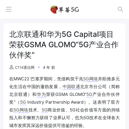
北京联通和华为5G Capital项目
荣获GSMA GLOMO“5G产业合作
伙伴奖”
C114通信网
4 年 前
在MWC22 巴塞罗期间，凭借构筑千兆
5G
网络
并助推多元
化生活在中国的蓬勃发展，
中国联通
北京市分公司（简称
北京联通）和
华为
荣获GSMA GLOMO“
5G
产业合作伙伴
奖”（
5G
Industry Partnership Award）。这表明了双方
在
5G
网络
技术、
5G
商业价值、5G社会价值等方面的持续
投入和不懈努力获得了业界认可，也为5G技术在全球各大
城市发挥其深远价值提供可借鉴的经验。