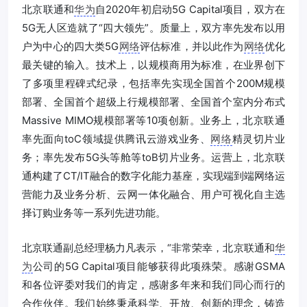
北京联通和
华为
自2020年初启动5G Capital项目，双方在
5G无人区造就了“四大领先”。质量上，双方率先发布以用
户为中心的四大类5G
网络
评估标准，并以此作为
网络
优化
最关键的输入。技术上，以规模商用为标准，在业界创下
了多项里程碑式纪录，包括率先实现全国首个200M规模
部署、全国首个超级上行规模部署、全国首个室内分布式
Massive MIMO规模部署等10项创新。业务上，北京联通
率先面向toC领域提供腾讯云游戏业务、
网络
精灵切片业
务；率先发布5G头等舱等toB切片业务。运营上，北京联
通构建了CT/IT融合的数字化能力基座，实现端到端网络运
营能力及业务分析、云网一体化融合、用户可视化自主选
择订购业务等一系列先进功能。
北京联通副总经理杨力凡表示，“非常荣幸，北京联通和
华
为
公司的5G Capital项目能够获得此项殊荣。感谢GSMA
和各位评委对我们的肯定，感谢多年来和我们同心而行的
合作伙伴。我们始终秉承科学、开放、创新的理念，铸造