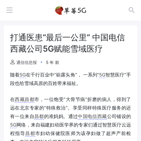
打通医患“最后一公里” 中国电信
西藏公司5G赋能雪域医疗
通信信息报
5 年 前
随着
5G
在千行百业中“崭露头角”， 一系列“
5G
智慧医疗”手
段也给雪域高原的百姓带来福祉。
在
西藏
昌都
市，一位饱受“大骨节病”折磨的病人，得到了
远在北京专家的“特殊救治”。享受同样特殊医疗服务的还
有一位来自
昌都
的准妈妈。通过
中国电信
西藏
公司铺设的
5G
网络，来自福建妇幼医学界的专家们通过智慧医疗云远
程指导
昌都
市妇幼保健院医师为该孕妇做了超声产前检