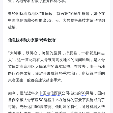
查，内地专家的诊疗服务轻松尽享。
曾经困扰高原地区“看病远、就医难”的民生难题，如今在
中国电信
西藏
公司推出
5G
、云、大数据等新技术后已得到
破解。
信息技术助力京藏“特殊救治”
“大脚跟，鼓脚心，挎筐的胳膊，拧腚垂，一看就是尚志
人”，这一首此前在大骨节病高发地区的民间民谣，是大骨
节病对高寒地区人民危害的真实写照。在过去，由于当地
医疗条件限制，较难开展成熟的手术治疗，症状较严重的
患者医生一般都会建议赴京手术。
如今，借助近年来
中国电信
西藏
公司推出的
5G
网络，国内
首例京藏大骨节病5G远程手术在这样的背景下实施成为了
可能。充分运用5G高带宽、低时延的特性，通过机器人帮