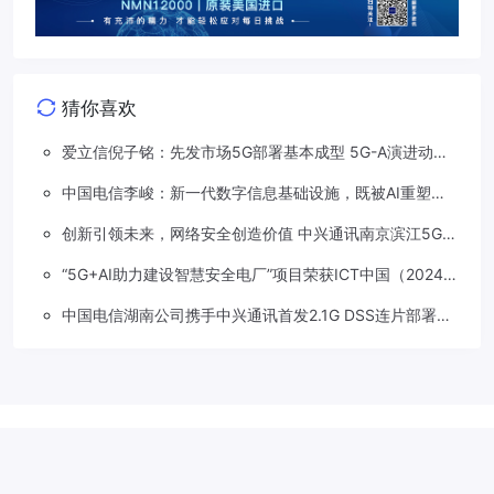
猜你喜欢
爱立信倪子铭：先发市场5G部署基本成型 5G-A演进动能
依然强劲
中国电信李峻：新一代数字信息基础设施，既被AI重塑，
也在重塑着AI
创新引领未来，网络安全创造价值 中兴通讯南京滨江5G工
厂安全保障项目接连斩获大奖
“5G+AI助力建设智慧安全电厂”项目荣获ICT中国（2024）
卓越案例一等奖
中国电信湖南公司携手中兴通讯首发2.1G DSS连片部署助
力5G信号升格
Copyright © 2018-2026
草莓5G
.
滇公网安备 53310202533207号
滇
ICP备2022001113号-1