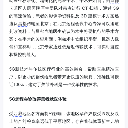
助医生标准化、精确化的完成手术。手术开始前，由
昌都
卡若区人民医院医生团队对患者进行 CT 扫描，通过 5G
的高速传输，患者的影像学资料以及 3D 建模手术方案迅
速从
昌都
传输至北京；在北京远程会议中心专家可以迅速
判读资料，与昌都当地医生确认为术中将要执行的手术方
案；在手术的关键步骤，例如术中软组织平衡、机器人截
骨和置杯时，北京专家通过低延迟传输技术，可实时监控
和操控机器人。
5G新技术与传统医疗行业的高效融合，帮助医生精准医
疗，以更小的创伤给患者带来更快速的康复，准确性可接
近100%，这对于关节外科是一种变革性的技术。
5G远程会诊改善患者就医体验
受
西藏
地区各方面制约影响，该地区孕产妇接受５次及以
上的产前检查率远低于平原地区，存在着低体重新生儿的