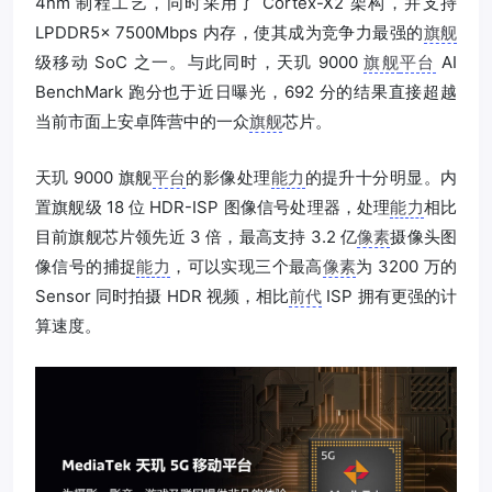
4nm 制程工艺，同时采用了 Cortex-X2 架构，并支持
LPDDR5x 7500Mbps 内存，使其成为竞争力最强的
旗舰
级移动 SoC 之一。与此同时，天玑 9000
旗舰
平台
AI
BenchMark 跑分也于近日曝光，692 分的结果直接超越
当前市面上安卓阵营中的一众
旗舰
芯片。
天玑 9000 旗舰
平台
的影像处理
能力
的提升十分明显。内
置旗舰级 18 位 HDR-ISP 图像信号处理器，处理
能力
相比
目前旗舰芯片领先近 3 倍，最高支持 3.2 亿
像素
摄像头图
像信号的捕捉
能力
，可以实现三个最高
像素
为 3200 万的
Sensor 同时拍摄 HDR 视频，相比
前代
ISP 拥有更强的计
算速度。