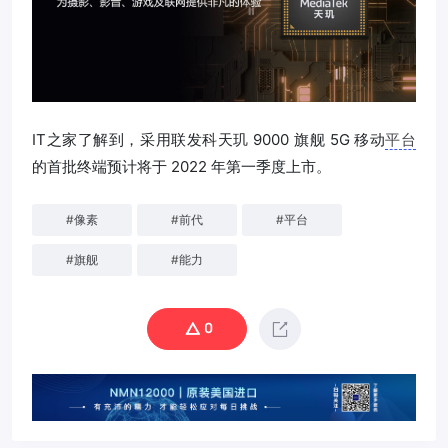
IT之家了解到，采用联发科天玑 9000 旗舰 5G 移动
平台
的首批终端预计将于 2022 年第一季度上市。
#
像素
#
前代
#
平台
#
旗舰
#
能力
0