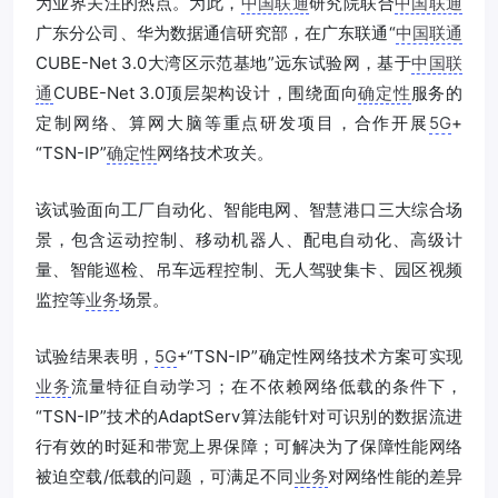
为业界关注的热点。为此，
中国联通
研究院联合
中国联通
广东分公司、华为数据通信研究部，在广东联通“
中国联通
CUBE-Net 3.0大湾区示范基地”远东试验网，基于
中国联
通
CUBE-Net 3.0顶层架构设计，围绕面向
确定性
服务的
定制网络、算网大脑等重点研发项目，合作开展
5G
+
“TSN-IP”
确定性
网络技术攻关。
该试验面向工厂自动化、智能电网、智慧港口三大综合场
景，包含运动控制、移动机器人、配电自动化、高级计
量、智能巡检、吊车远程控制、无人驾驶集卡、园区视频
监控等
业务
场景。
试验结果表明，
5G
+“TSN-IP”确定性网络技术方案可实现
业务
流量特征自动学习；在不依赖网络低载的条件下，
“TSN-IP”技术的AdaptServ算法能针对可识别的数据流进
行有效的时延和带宽上界保障；可解决为了保障性能网络
被迫空载/低载的问题，可满足不同
业务
对网络性能的差异