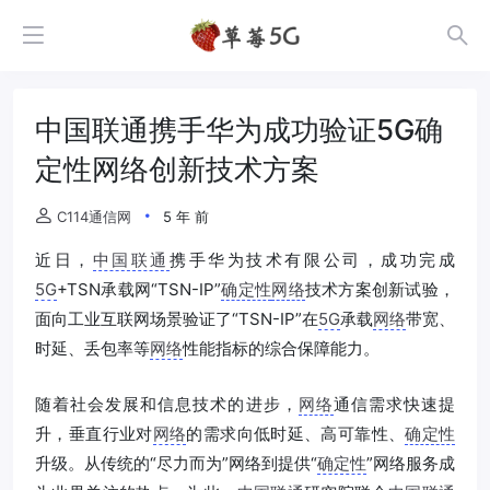
中国联通携手华为成功验证5G确
定性网络创新技术方案
C114通信网
5 年 前
近日，
中国联通
携手华为技术有限公司，成功完成
5G
+TSN承载网“TSN-IP”
确定性
网络
技术方案创新试验，
面向工业互联网场景验证了“TSN-IP”在
5G
承载
网络
带宽、
时延、丢包率等
网络
性能指标的综合保障能力。
随着社会发展和信息技术的进步，
网络
通信需求快速提
升，垂直行业对
网络
的需求向低时延、高可靠性、
确定性
升级。从传统的“尽力而为”网络到提供“
确定性
”网络服务成