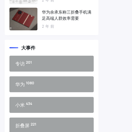
华为余承东称三折叠手机满
足高端人群效率需要
2 年 前
大事件
201
专访
1080
华为
434
小米
221
折叠屏