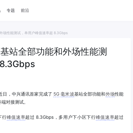
品
专题
前沿
场性能测试，单用户峰值速率超 8.3Gbps
波基站全部功能和外场性能测
3Gbps
近日，中兴通讯首家完成了
5G
毫米波
基站全部功能和
外场
性能
终端对接测试。
下行
峰值
速率
超过 8.3Gbps，多用户下小区下行
峰值
速率
超过