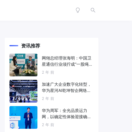
资讯推荐
网翎总经理张海明：中国卫
星通信行业须拧成“一股绳”
共同打造垂直产业链
2 年 前
加速广大企业数字化转型，
华为星河AI乾坤智企网络解
决方案亮相2024中国国际信
2 年 前
息通信展
华为周军：全光品质运力
网，以确定性体验迎接确定
性的智能时代
2 年 前