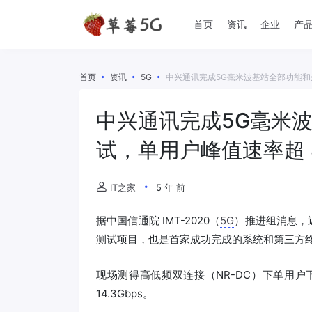
首页
资讯
企业
产
首页
资讯
5G
中兴通讯完成5G毫米波基站全部功能和外
中兴通讯完成5G毫米
试，单用户峰值速率超 8.
IT之家
5 年 前
据中国信通院 IMT-2020（
5G
）推进组消息，
测试项目，也是首家成功完成的系统和第三方
现场测得高低频双连接（NR-DC）下单用户
14.3Gbps。