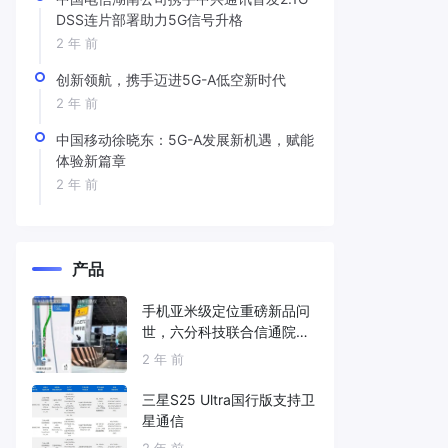
DSS连片部署助力5G信号升格
2 年 前
创新领航，携手迈进5G-A低空新时代
2 年 前
中国移动徐晓东：5G-A发展新机遇，赋能
体验新篇章
2 年 前
产品
手机亚米级定位重磅新品问
世，六分科技联合信通院发
布免费服务
2 年 前
三星S25 Ultra国行版支持卫
星通信
2 年 前