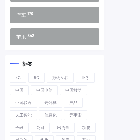
170
汽车
842
苹果
标签
4G
5G
万物互联
业务
中国
中国电信
中国移动
中国联通
云计算
产品
人工智能
信息化
元宇宙
全球
公司
出货量
功能
半导体
华为
印度
基站