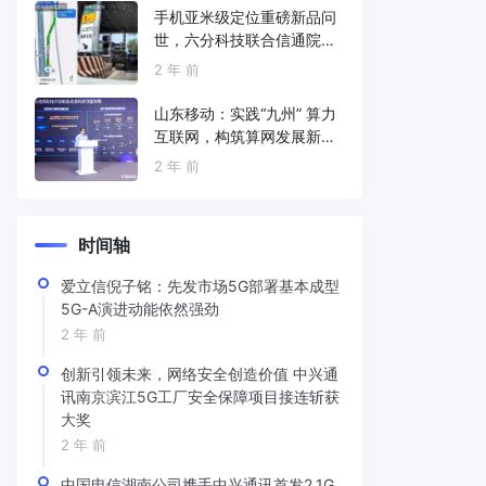
手机亚米级定位重磅新品问
世，六分科技联合信通院发
布免费服务
2 年 前
山东移动：实践“九州” 算力
互联网，构筑算网发展新底
座
2 年 前
时间轴
爱立信倪子铭：先发市场5G部署基本成型
5G-A演进动能依然强劲
2 年 前
创新引领未来，网络安全创造价值 中兴通
讯南京滨江5G工厂安全保障项目接连斩获
大奖
2 年 前
中国电信湖南公司携手中兴通讯首发2.1G