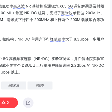
能低功率
毫米波
NR 基站和高通骁龙 X65
5G
调制解调器及射频
100 MHz 带宽 NR-DC 组网，完成了
毫米波
单载波 200MHz、
AM、
毫米波
下行四个 200MHz 和上行两个 200M 载波聚合等功
 帧结构，NR-DC 单用户下行
峰值
速率
大于 8.3Gbps，多用户
个
5G
高低频双连接（NR-DC）实验室测试，并在信通院实验室
完成业界首个 DSUUU 上行单用户
峰值
速率
2.2Gbps 的 NR-DC
bps 以上。
#
毫米波
#
速率
0