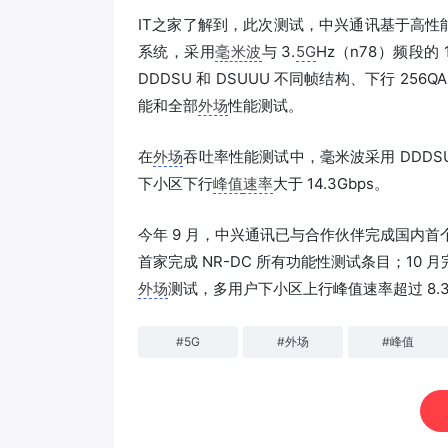
IT之家了解到，此次测试，中兴通讯基于高性
系统，采用
毫米波
与 3.
5G
Hz（n78）频段的 
DDDSU 和 DSUUU 不同帧结构、下行 256Q
能和全部
外场
性能测试。
在
外场
吞吐率性能测试中，毫米波采用 DDDSU
下小区下行
峰值
速率
大于 14.3Gbps。
今年 9 月，中兴通讯已与合作伙伴完成国内首
首家完成 NR-DC 所有功能性测试条目；10 月
外场
测试，多用户下小区上行峰值速率超过 8.3G
#
5G
#
外场
#
峰值