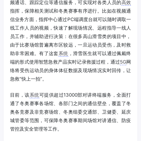
频通话、跟踪定位等通信服务，可实现对各类人员的
高效
指挥，保障相关测试和冬奥赛事有序进行。比如在视频通
信业务方面，指挥中心通过PC端调度台就可以随时调取一
线工作人员的视频，快速了解现场情况、远程指导一线人
员工作，并辅助进行决策：在很多高山滑雪类的项目中，
由于比赛场馆普遍离市区较远，一旦运动员受伤，及时救
助非常困难。有了这套
系统
，滑雪医生就可以通过佩戴终
端的形式使用智慧急救产品实时记录救援过程，通过
5G
网
络将受伤运动员的身体体征数据及现场情况实时回传，让
急救“快上一拍”。
目前，该
系统
可提供超过13000部对讲终端服务，全面打
通了冬奥赛事各场馆、各部门之间的通信壁垒，覆盖了冬
奥各竞赛及非竞赛场馆、冬奥组委交通部、卫健委、延庆
城管委等范围，可保障冬奥赛事期间场馆对讲通信、防疫
管控及安全管理等工作。