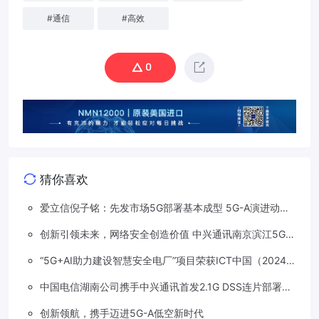
#
通信
#
高效
0
猜你喜欢
爱立信倪子铭：先发市场5G部署基本成型 5G-A演进动能
依然强劲
创新引领未来，网络安全创造价值 中兴通讯南京滨江5G工
厂安全保障项目接连斩获大奖
“5G+AI助力建设智慧安全电厂”项目荣获ICT中国（2024）
卓越案例一等奖
中国电信湖南公司携手中兴通讯首发2.1G DSS连片部署助
力5G信号升格
创新领航，携手迈进5G-A低空新时代