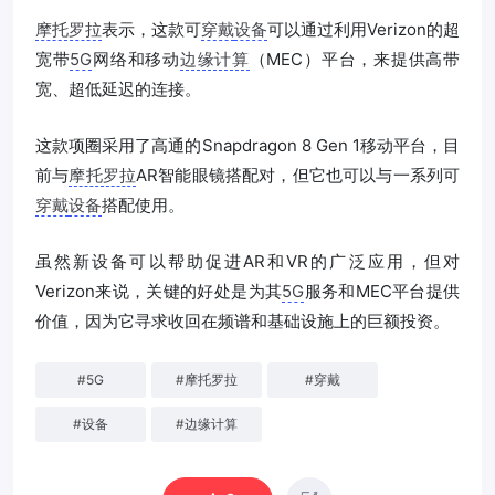
摩托罗拉
表示，这款可
穿戴
设备
可以通过利用Verizon的超
宽带
5G
网络和移动
边缘计算
（MEC）平台，来提供高带
宽、超低延迟的连接。
这款项圈采用了高通的Snapdragon 8 Gen 1移动平台，目
前与
摩托罗拉
AR智能眼镜搭配对，但它也可以与一系列可
穿戴
设备
搭配使用。
虽然新设备可以帮助促进AR和VR的广泛应用，但对
Verizon来说，关键的好处是为其
5G
服务和MEC平台提供
价值，因为它寻求收回在频谱和基础设施上的巨额投资。
#
5G
#
摩托罗拉
#
穿戴
#
设备
#
边缘计算