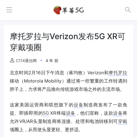
摩托罗拉与Verizon发布5G XR可
穿戴项圈
C114通信网
4 年 前
北京时间2月16日下午消息（蒋均牧）Verizon和
摩托罗拉
移动（Motorola Mobility）通过将一些繁重的工作转遇到
脖子上，力求将产品推向传统游戏市场之外的主流市场。
这家美国运营商和联想旗下的
设备
制造商发布了一款免
提、即插即用的
5G
XR终端
设备
，他们宣称，这款
设备
将
允许VR/AR头显制造商将连接、处理和电池转移到可
穿戴
项圈上，从而使头显更轻、更舒适。