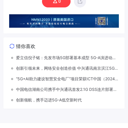
0
猜你喜欢
爱立信倪子铭：先发市场5G部署基本成型 5G-A演进动能
依然强劲
创新引领未来，网络安全创造价值 中兴通讯南京滨江5G工
厂安全保障项目接连斩获大奖
“5G+AI助力建设智慧安全电厂”项目荣获ICT中国（2024）
卓越案例一等奖
中国电信湖南公司携手中兴通讯首发2.1G DSS连片部署助
力5G信号升格
创新领航，携手迈进5G-A低空新时代