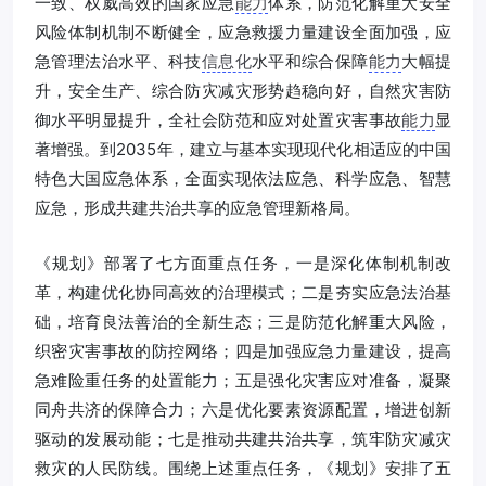
一致、权威高效的国家应急
能力
体系，防范化解重大安全
风险体制机制不断健全，应急救援力量建设全面加强，应
急管理法治水平、科技
信息化
水平和综合保障
能力
大幅提
升，安全生产、综合防灾减灾形势趋稳向好，自然灾害防
御水平明显提升，全社会防范和应对处置灾害事故
能力
显
著增强。到2035年，建立与基本实现现代化相适应的中国
特色大国应急体系，全面实现依法应急、科学应急、智慧
应急，形成共建共治共享的应急管理新格局。
《规划》部署了七方面重点任务，一是深化体制机制改
革，构建优化协同高效的治理模式；二是夯实应急法治基
础，培育良法善治的全新生态；三是防范化解重大风险，
织密灾害事故的防控网络；四是加强应急力量建设，提高
急难险重任务的处置能力；五是强化灾害应对准备，凝聚
同舟共济的保障合力；六是优化要素资源配置，增进创新
驱动的发展动能；七是推动共建共治共享，筑牢防灾减灾
救灾的人民防线。围绕上述重点任务，《规划》安排了五