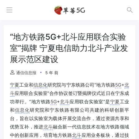
“地方铁路5G+北斗应用联合实验
室”揭牌 宁夏电信助力北斗产业发
展示范区建设
通信信息报
5 年 前
宁夏
工业和
信息化
研究院与宁东铁路公司“地方铁路
5G
+
北
斗
应用联合实验室”合作协议签订暨揭牌仪式近日在宁东成
功举行。“地方铁路
5G
+
北斗
应用联合实验室”是
宁夏
工业
和
信息化
研究院和宁东铁路有限公司共建的科研创新平
台，旨在以实验室为载体开展交流合作，通过资源共享和
优势互补，推进
北斗
融合新一代信息技术在地方铁路领域
中的创新应用，培育地方铁路
北斗
应用业务板块，通过技