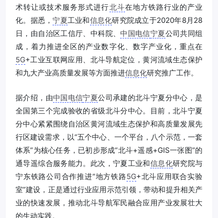
术转让或技术服务形式进行
北斗
在地方铁路行业的产业
化。据悉，
宁夏
工业和
信息化
研究院成立于2020年8月28
日，由自治区工信厅、中科院、
中国电信
宁夏
公司共同组
成，着力推进全区的产业数字化、数字产业化，重点在
5G
+工业互联网应用、北斗导航定位，黄河流域生态保护
和九大产业高质量发展等方面推进
信息化
研究推广工作。
据介绍，由
中国电信
宁夏
公司承建的北斗宁夏分中心，是
全国第三个完成验收的省级北斗分中心。目前，北斗宁夏
分中心紧紧围绕自治区黄河流域生态保护和高质量发展先
行区建设需求，以“五个中心、一个平台，八个示范，一套
体系”为核心任务，已初步形成“北斗+遥感+GIS一张图”的
通导遥综合服务能力。此次，宁夏工业和
信息化
研究院与
宁东铁路公司合作推进“地方铁路
5G
+北斗应用联合实验
室”建设，正是通过行业应用示范引领，带动和提升相关产
业的快速发展，推动北斗导航军民融合应用产业发展壮大
的生动实践。