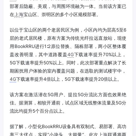
部署后隐蔽、美观，与周围环境融为一体。当前该方案已
在
上海
宝山区、崇明区的多个小区规模部署。
以位于宝山区的两个老居民区为例，小区内均为层高5至6
层的老式居民楼，原有方案为传统光纤拉远直放站，现使
用BookRRU进行1∶2原位替换、隔栋部署，两小区整体覆
盖改善明显，其中道路覆盖
4G
下载速率提升70%以上，
5G下载速率提升50%以上。同时，此次部署重点解决了长
期困扰用户体验的室内覆盖问题，在选取的测试楼宇中，
4G
下载速率提升4倍以上，5G下载速率提升20倍以上。
该方案在激活潜在5G用户、提拉5G分流比方面也效果绝
佳。据测算，相较开通前，试点区域无线整体流量及5G分
流比均提升5个百分点以上。
据了解，小型化BookRRU设备具有双制式、易部署、高功
率三大优点，实现“小块头、大能量”。此次
上海
联通将两