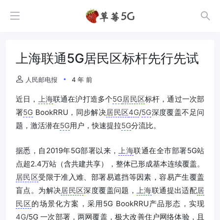
上海联通5G居民区标杆先行先试
人民邮电报
4 年 前
近日，
上海
联通在沪打造多个
5G
居民区
标杆，通过一次部
署
5G
BookRRU，同步解决
居民区
4G
/
5G
深度覆盖不足问
题，激活潜在
5G
用户，快速提拉
5G
分流比。
据悉，自2019年5G部署以来，
上海
联通在全市部署5G站
点超2.4万站（含共建共享），整体已形成基本连续覆盖。
居民区
受限于准入难、部署易遮挡等因素，容易产生覆盖
盲点。为解决
居民区
深度覆盖问题，
上海
联通提出适配
居
民区
的场景化方案，采用5G BookRRU产品形态，实现
4G
/5G 一次部署，两网覆盖，极大改善住户网络体验，且