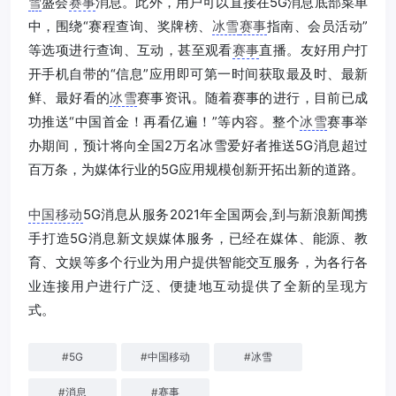
雪
盛会
赛事
消息。此外，用户可以直接在5G消息底部菜单
中，围绕“赛程查询、奖牌榜、
冰雪
赛事
指南、会员活动”
等选项进行查询、互动，甚至观看
赛事
直播。友好用户打
开手机自带的“信息”应用即可第一时间获取最及时、最新
鲜、最好看的
冰雪
赛事资讯。随着赛事的进行，目前已成
功推送“中国首金！再看亿遍！”等内容。整个
冰雪
赛事举
办期间，预计将向全国2万名冰雪爱好者推送5G消息超过
百万条，为媒体行业的5G应用规模创新开拓出新的道路。
中国移动
5G消息从服务2021年全国两会,到与新浪新闻携
手打造5G消息新文娱媒体服务，已经在媒体、能源、教
育、文娱等多个行业为用户提供智能交互服务，为各行各
业连接用户进行广泛、便捷地互动提供了全新的呈现方
式。
#
5G
#
中国移动
#
冰雪
#
消息
#
赛事