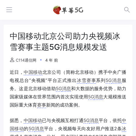
中国移动北京公司助力央视频冰
雪赛事主题5G消息规模发送
C114通信网
4 年 前
近日，
中国移动
北京公司（简称北京移动）携手中央广播
电视总台“央视频”平台正式推出
冰雪
赛事
系列
5G
消息
服
务。这是北京移动借助
5G
消息
和大数据的服务优势，助力
国家级媒体在世界范围内首次实现使用
5G
消息
大规模推送
国际重大体育
赛事
新闻的成功案例。
据悉，
中国移动
已与央视频互相打通
5G
消息
平台，依托
中
国移动
的
5G
消息
平台，央视频每天向友好用户推送2条
冰