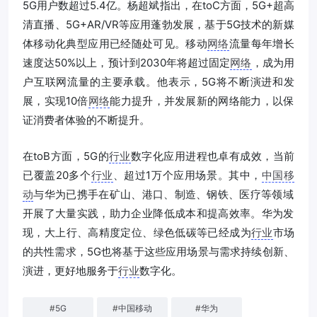
5G用户数‍‍超过5.4亿。杨超斌指出，在toC方面，‍‍5G+超高
清直播、5G+AR/VR等应用‍‍蓬勃发展，‍‍基于5G技术的新媒
体‍‍移动化典型应用已经随处可见。移动
网络
流量每年增长
速度达50%以上，预计到2030年‍‍将超过固定
网络
，‍‍成为‍‍用
户互联网流量的主要承载。他表示，‍‍5G将不断演进和发
展，‍‍实现‍‍10倍
网络
能力提升，‍‍并发展新的网络能力，‍‍以保
证消费者体验的不断提升。
在toB方面，5G的
行业
数字化应用进程也卓有成效，当前
已覆盖20多个
行业
、超过1万个应用场景。其中，
中国移
动
与华为已携手在矿山‍‍、港口‍‍、制造‍‍、钢铁‍‍、医疗等领域
开展了大量实践，‍‍助力企业降低成本‍‍和提高效率。华为发
现，大上行、高精度定位、绿色低碳等已经成为
行业
市场
的共性需求，5G也将基于这些应用场景与需求‍‍持续创新、
演进，更好地服务于‍‍
行业
数字化。
#
5G
#
中国移动
#
华为