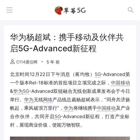
华为杨超斌：携手移动及伙伴共
启5G-Advanced新征程
C114通信网
5 年 前
北京时间12月22日下午消息（蒋均牧）
5G
-Advanced第
一个版本Rel-18标准的首批项目立项完成之际，
中国移动
&
华为
5G
-Advanced双链融合无线创新成果发布会于今日
举行。
华为
无线
网络
产品线总裁杨超斌表示，“同舟共济扬
帆起，‍‍乘风破浪‍‍万里行”，
华为
将继续携手
中国移动
及产业
合作伙伴，‍‍共同开启
5G
-Advanced新征程，‍‍打造产业标
杆，‍‍展现商业价值，‍使能万物智联。