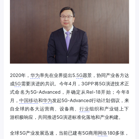
2020年，
华为
率先在业界提出5.
5G
愿景，协同产业各方达
成
5G
需要演进的共识。今年4月，3GPP将5G演进技术正
式命名为5G-Advanced，并确定从Rel-18开始；今年8
月，‍‍
中国移动
和
华为
‍‍发起5G-Advanced行动计划倡议，来
自全球的各大运营商、设备商、‍
行业
组织和产业链上下
游‍‍积极响应，‍‍共同推进5G演进标准化落地‍‍和产业构建。
‍‍全球5G产业发展迅速，当前已建有5G商用
网络
180多张，