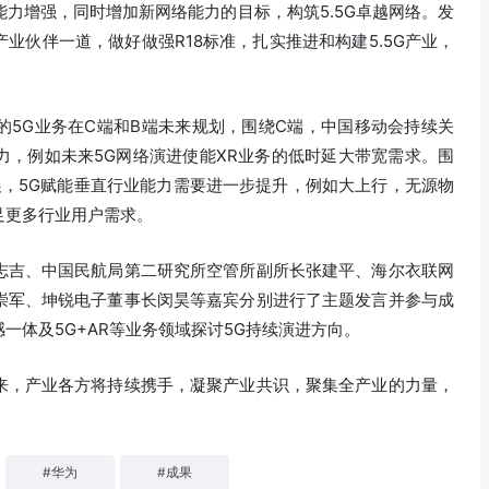
能力增强，同时增加新网络能力的目标，构筑5.5G卓越网络。发
业伙伴一道，做好做强R18标准，扎实推进和构建5.5G产业，
的5G业务在C端和B端未来规划，围绕C端，中国移动会持续关
力，例如未来5G网络演进使能XR业务的低时延大带宽需求。围
扩展，5G赋能垂直行业能力需要进一步提升，例如大上行，无源物
足更多行业用户需求。
志吉、中国民航局第二研究所空管所副所长张建平、海尔衣联网
崇军、坤锐电子董事长闵昊等嘉宾分别进行了主题发言并参与成
一体及5G+AR等业务领域探讨5G持续演进方向。
来，产业各方将持续携手，凝聚产业共识，聚集全产业的力量，
#
华为
#
成果