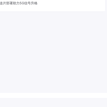
S连片部署助力5G信号升格
533207号
滇ICP备2022001113号-1