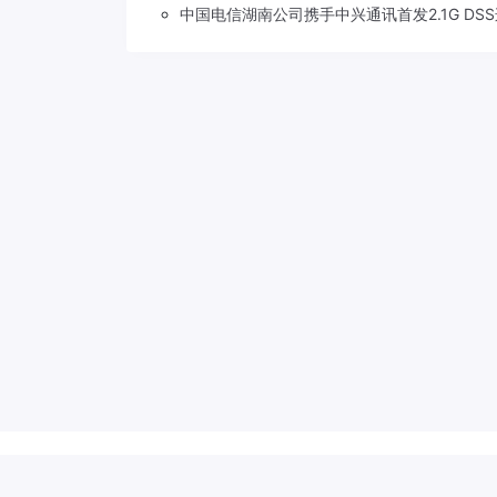
中国电信湖南公司携手中兴通讯首发2.1G DS
Copyright © 2018-2026
草莓5G
.
滇公网安备 53310202