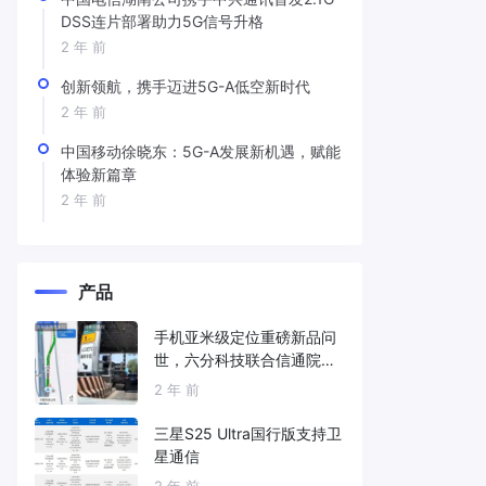
DSS连片部署助力5G信号升格
2 年 前
创新领航，携手迈进5G-A低空新时代
2 年 前
中国移动徐晓东：5G-A发展新机遇，赋能
体验新篇章
2 年 前
产品
手机亚米级定位重磅新品问
世，六分科技联合信通院发
布免费服务
2 年 前
三星S25 Ultra国行版支持卫
星通信
2 年 前