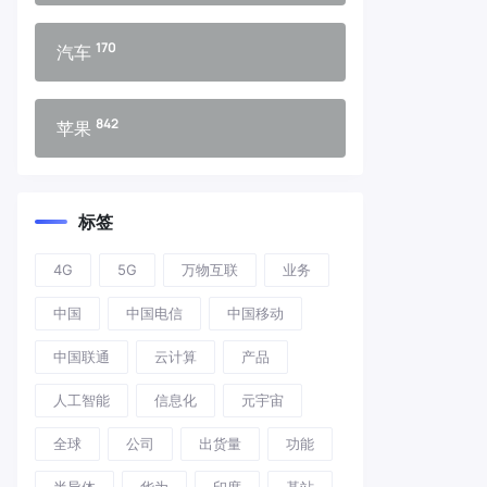
170
汽车
842
苹果
标签
4G
5G
万物互联
业务
中国
中国电信
中国移动
中国联通
云计算
产品
人工智能
信息化
元宇宙
全球
公司
出货量
功能
半导体
华为
印度
基站