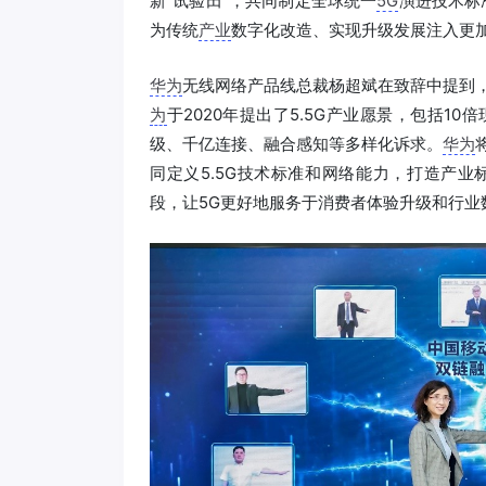
新“试验田”，共同制定全球统一
5G
演进技术标
为传统
产业
数字化改造、实现升级发展注入更加
华为
无线网络产品线总裁杨超斌在致辞中提到，
为
于2020年提出了5.5G产业愿景，包括1
级、千亿连接、融合感知等多样化诉求。
华为
同定义5.5G技术标准和网络能力，打造产
段，让5G更好地服务于消费者体验升级和行业