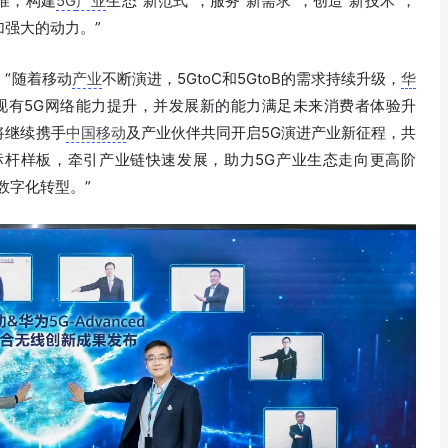
准，构建
5G
产业
生态“新范式”，服务“新需求”，创造“新技术”，
强大的动力。”
“随着移动
产业
不断演进，5GtoC和5GtoB的需求持续升级，
华
0倍现有5G网络能力提升，并发展新的能力满足未来消费者体验升
将继续携手
中国移动
及产业伙伴共同开启5G演进产业新征程，共
业标杆样板，牵引产业链快速发展，助力5G产业生态走向更高阶
数字化转型。”