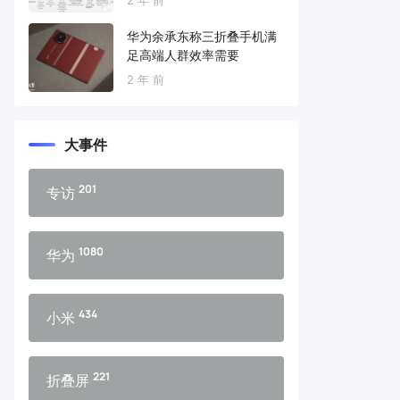
华为余承东称三折叠手机满
足高端人群效率需要
2 年 前
大事件
201
专访
1080
华为
434
小米
221
折叠屏