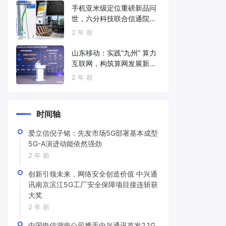
手机亚米级定位重磅新品问
世，六分科技联合信通院发
布免费服务
2 年 前
山东移动：实践“九州” 算力
互联网，构筑算网发展新底
座
2 年 前
时间轴
爱立信倪子铭：先发市场5G部署基本成型
5G-A演进动能依然强劲
2 年 前
创新引领未来，网络安全创造价值 中兴通
讯南京滨江5G工厂安全保障项目接连斩获
大奖
2 年 前
中国电信湖南公司携手中兴通讯首发2.1G