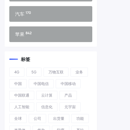
170
汽车
842
苹果
标签
4G
5G
万物互联
业务
中国
中国电信
中国移动
中国联通
云计算
产品
人工智能
信息化
元宇宙
全球
公司
出货量
功能
半导体
华为
印度
基站