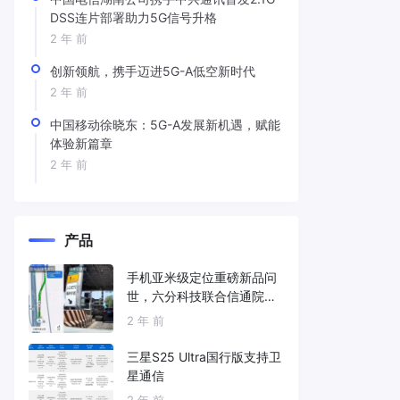
DSS连片部署助力5G信号升格
2 年 前
创新领航，携手迈进5G-A低空新时代
2 年 前
中国移动徐晓东：5G-A发展新机遇，赋能
体验新篇章
2 年 前
产品
手机亚米级定位重磅新品问
世，六分科技联合信通院发
布免费服务
2 年 前
三星S25 Ultra国行版支持卫
星通信
2 年 前