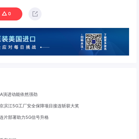
0
-A演进动能依然强劲
京滨江5G工厂安全保障项目接连斩获大奖
S连片部署助力5G信号升格