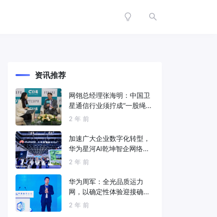
资讯推荐
网翎总经理张海明：中国卫
星通信行业须拧成“一股绳”
共同打造垂直产业链
2 年 前
加速广大企业数字化转型，
华为星河AI乾坤智企网络解
决方案亮相2024中国国际信
2 年 前
息通信展
华为周军：全光品质运力
网，以确定性体验迎接确定
性的智能时代
2 年 前