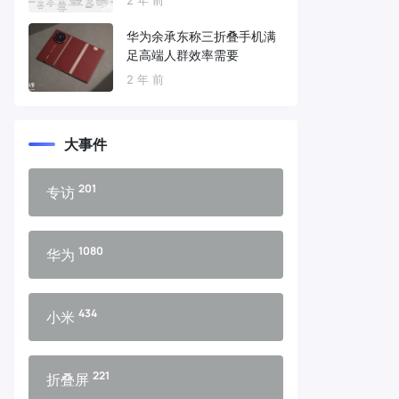
华为余承东称三折叠手机满
足高端人群效率需要
2 年 前
大事件
201
专访
1080
华为
434
小米
221
折叠屏