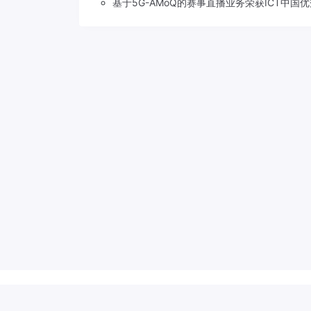
基于5G-AMoQ的赛事直播业务荣获ICT中国
Copyright © 2018-2026
草莓5G
.
滇公网安备 53310202