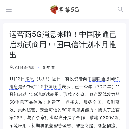
运营商5G消息来啦！中国联通已
启动试商用 中国电信计划本月推
出
C114通信网
5 年 前
1月13日
消息
（乐思）近日，有投资者向
中国联通
提问
5G
消息
是否“难产”？
中国联通
表示，已于今年（2021年）11
月初启动了
5G
消息
试商用，形成了公众、政企双线发力的
5G
消息
产品体系；构建了一点接入、服务全国、实时高
效、集约运营、安全可信的
5G
消息
服务能力；接入了近百
家CSP，与百余家行业客户开展了合作、搭建了300余项
示范应用，初期将覆盖智慧金融、智慧商超、智慧物流、