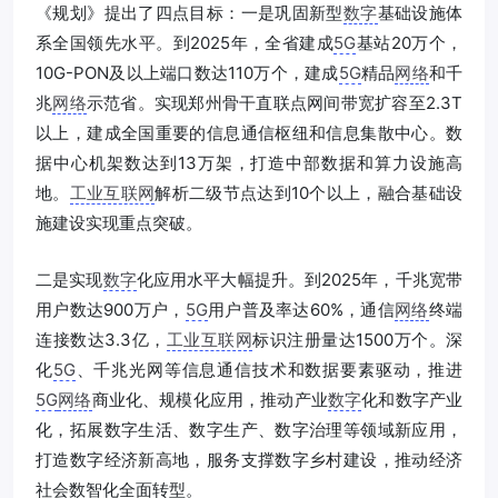
《规划》提出了四点目标：一是巩固新型
数字
基础设施体
系全国领先水平。到2025年，全省建成
5G
基站20万个，
10G-PON及以上端口数达110万个，建成
5G
精品
网络
和千
兆
网络
示范省。实现郑州骨干直联点网间带宽扩容至2.3T
以上，建成全国重要的信息通信枢纽和信息集散中心。数
据中心机架数达到13万架，打造中部数据和算力设施高
地。
工业互联网
解析二级节点达到10个以上，融合基础设
施建设实现重点突破。
二是实现
数字
化应用水平大幅提升。到2025年，千兆宽带
用户数达900万户，
5G
用户普及率达60%，通信
网络
终端
连接数达3.3亿，
工业互联网
标识注册量达1500万个。深
化
5G
、千兆光网等信息通信技术和数据要素驱动，推进
5G
网络
商业化、规模化应用，推动产业
数字
化和数字产业
化，拓展数字生活、数字生产、数字治理等领域新应用，
打造数字经济新高地，服务支撑数字乡村建设，推动经济
社会数智化全面转型。