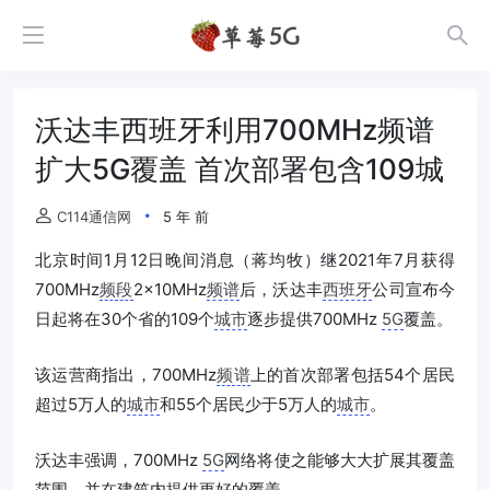
沃达丰西班牙利用700MHz频谱
扩大5G覆盖 首次部署包含109城
C114通信网
5 年 前
北京时间1月12日晚间消息（蒋均牧）继2021年7月获得
700MHz
频段
2×10MHz
频谱
后，沃达丰
西班牙
公司宣布今
日起将在30个省的109个
城市
逐步提供700MHz
5G
覆盖。
该运营商指出，700MHz
频谱
上的首次部署包括54个居民
超过5万人的
城市
和55个居民少于5万人的
城市
。
沃达丰强调，700MHz
5G
网络将使之能够大大扩展其覆盖
范围，并在建筑内提供更好的覆盖。