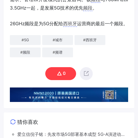
3.5GHz一起，是发展5G技术的优先
频段
。
26GHz频段是为5G分配给
西班牙
运营商的最后一个频段。
#
5G
#
城市
#
西班牙
#
频段
#
频谱
0
猜你喜欢
爱立信倪子铭：先发市场5G部署基本成型 5G-A演进动能