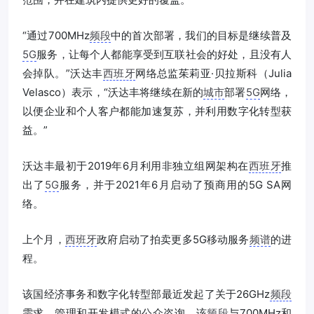
“通过700MHz
频段
中的首次部署，我们的目标是继续普及
5G
服务，让每个人都能享受到互联社会的好处，且没有人
会掉队。”沃达丰
西班牙
网络总监茱莉亚·贝拉斯科（Julia
Velasco）表示，“沃达丰将继续在新的
城市
部署
5G
网络，
以便企业和个人客户都能加速复苏，并利用数字化转型获
益。”
沃达丰最初于2019年6月利用非独立组网架构在
西班牙
推
出了
5G
服务，并于2021年6月启动了预商用的5G SA网
络。
上个月，
西班牙
政府启动了拍卖更多5G移动服务
频谱
的进
程。
该国经济事务和数字化转型部最近发起了关于26GHz
频段
需求、管理和开发模式的公众咨询。该
频段
与700MHz和