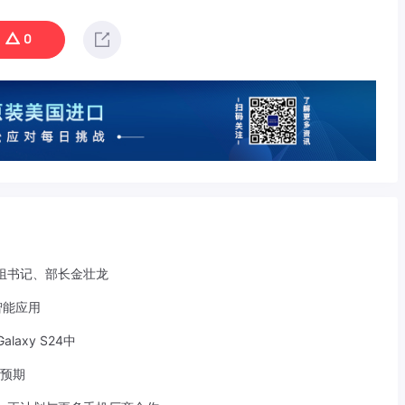
0
组书记、部长金壮龙
智能应用
axy S24中
于预期