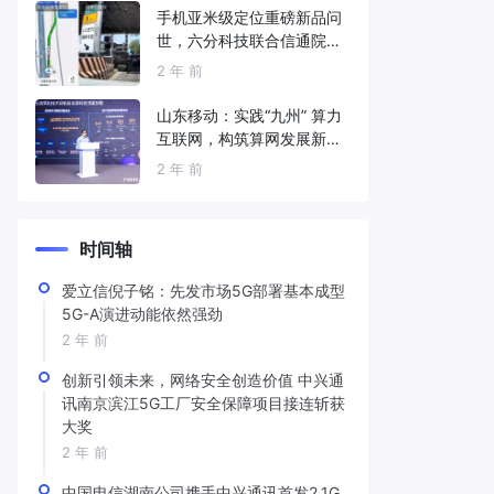
手机亚米级定位重磅新品问
世，六分科技联合信通院发
布免费服务
2 年 前
山东移动：实践“九州” 算力
互联网，构筑算网发展新底
座
2 年 前
时间轴
爱立信倪子铭：先发市场5G部署基本成型
5G-A演进动能依然强劲
2 年 前
创新引领未来，网络安全创造价值 中兴通
讯南京滨江5G工厂安全保障项目接连斩获
大奖
2 年 前
中国电信湖南公司携手中兴通讯首发2.1G