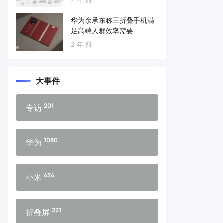
华为余承东称三折叠手机满
足高端人群效率需要
2 年 前
大事件
201
专访
1080
华为
434
小米
221
折叠屏