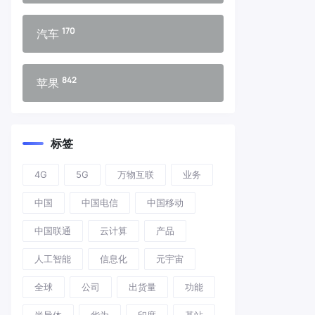
170
汽车
842
苹果
标签
4G
5G
万物互联
业务
中国
中国电信
中国移动
中国联通
云计算
产品
人工智能
信息化
元宇宙
全球
公司
出货量
功能
半导体
华为
印度
基站