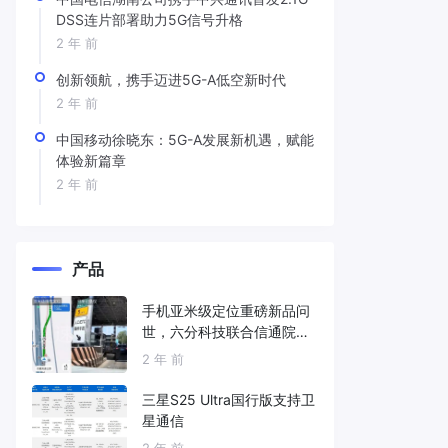
DSS连片部署助力5G信号升格
2 年 前
创新领航，携手迈进5G-A低空新时代
2 年 前
中国移动徐晓东：5G-A发展新机遇，赋能
体验新篇章
2 年 前
产品
手机亚米级定位重磅新品问
世，六分科技联合信通院发
布免费服务
2 年 前
三星S25 Ultra国行版支持卫
星通信
2 年 前