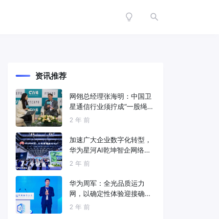
资讯推荐
网翎总经理张海明：中国卫
星通信行业须拧成“一股绳”
共同打造垂直产业链
2 年 前
加速广大企业数字化转型，
华为星河AI乾坤智企网络解
决方案亮相2024中国国际信
2 年 前
息通信展
华为周军：全光品质运力
网，以确定性体验迎接确定
性的智能时代
2 年 前