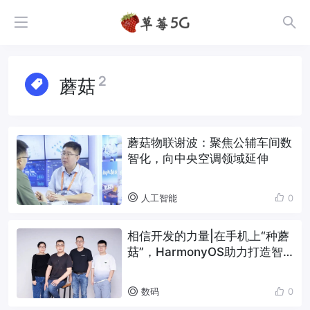
2
蘑菇
蘑菇物联谢波：聚焦公辅车间数
智化，向中央空调领域延伸
人工智能
0
相信开发的力量|在手机上“种蘑
菇”，HarmonyOS助力打造智
慧农业种植系统
数码
0