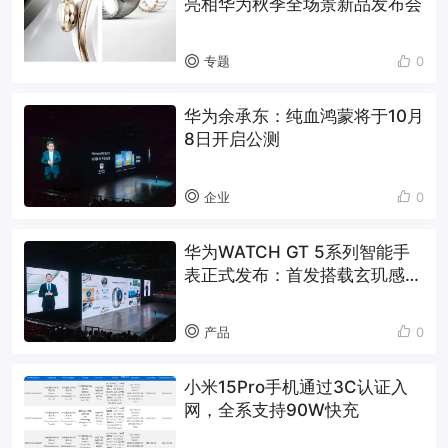
亮相华为秋季全场景新品发布会
专题
0
华为余承东：纯血鸿蒙将于10月
8日开启公测
企业
0
华为WATCH GT 5系列智能手
表正式发布：首发搭载玄玑感知
系统，售价1488元起
产品
0
小米15Pro手机通过3C认证入
网，全系支持90W快充