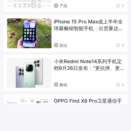
产品
0
iPhone 15 Pro Max成上半年全
球最畅销智能手机：出货量达
2180万台
前沿
0
小米Redmi Note14系列手机定
档9月26日发布：“更抗摔、更
防水、更长续航”
数码
0
OPPO Find X8 Pro卫星通信手
机现身Geekbench，最快19月
21日发布
科技
0