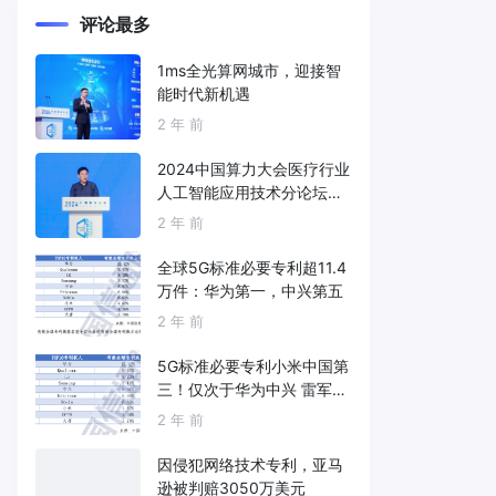
评论最多
1ms全光算网城市，迎接智
能时代新机遇
2 年 前
2024中国算力大会医疗行业
人工智能应用技术分论坛成
功举办
2 年 前
全球5G标准必要专利超11.4
万件：华为第一，中兴第五
2 年 前
5G标准必要专利小米中国第
三！仅次于华为中兴 雷军：
继续死磕核心技术
2 年 前
因侵犯网络技术专利，亚马
逊被判赔3050万美元