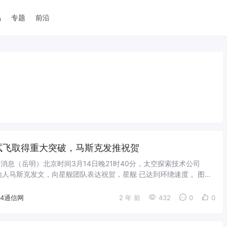
品
专题
前沿
试飞取得重大突破，马斯克发推祝贺
15日消息（岳明）北京时间3月14日晚21时40分，太空探索技术公司
创始人马斯克发文，向星舰团队表达祝贺，星舰 已达到环绕速度 。图片
号截图美国中部时间...
14通信网
2 年 前
432
0
0