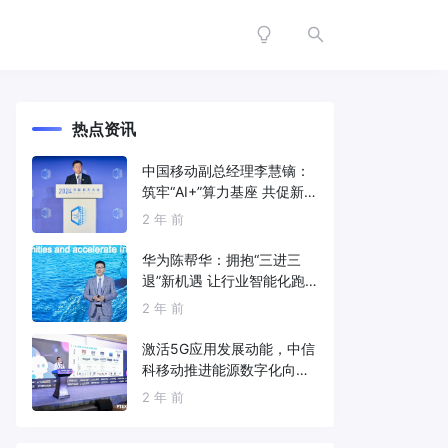
热点资讯
中国移动副总经理李慧镝：
筑牢“AI+”算力基座 共促新质
生产力发展
2 年 前
华为陈帮华：拥抱“三进三
退”新机遇 让行业智能化跑
出加速度
2 年 前
激活5G应用发展动能，中信
科移动推进能源数字化向
新、向智、向绿发展
2 年 前