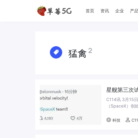
首页
资讯
企业
产
2
猛禽
星舰第三次
C114讯 3月
（SpaceX）
来源：马斯克X账
科技
C1