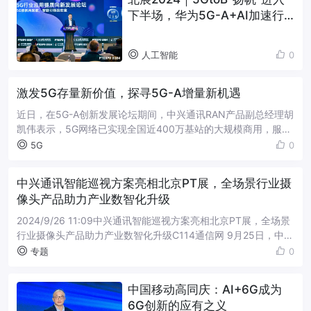
下半场，华为5G-A+AI加速行
业数智化
人工智能
0
激发5G存量新价值，探寻5G-A增量新机遇
近日，在5G-A创新发展论坛期间，中兴通讯RAN产品副总经理胡
凯伟表示，5G网络已实现全国近400万基站的大规模商用，服务
超过9.5亿户5G用户，表明5G网络已开始步入存量经营时代。随
5G
0
着流量增速放缓，...
中兴通讯智能巡视方案亮相北京PT展，全场景行业摄
像头产品助力产业数智化升级
2024/9/26 11:09中兴通讯智能巡视方案亮相北京PT展，全场景
行业摄像头产品助力产业数智化升级C114通信网 9月25日，中国
国际信息通信展览会（PT EXPO CHINA 2024）在北京...
专题
0
中国移动高同庆：AI+6G成为
6G创新的应有之义