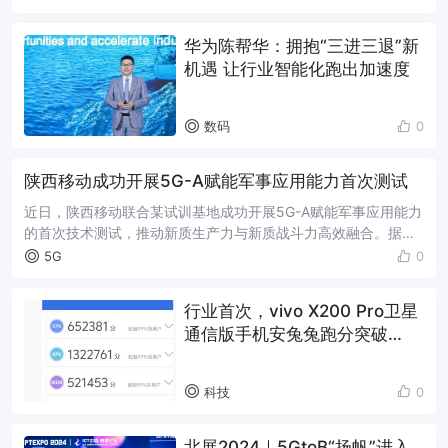
通感融合共生，为低空...
华为陈帮华：拥抱“三进三退”新
机遇 让行业智能化跑出加速度
数码
0
陕西移动成功开展5G-A赋能军事应用能力首次测试
近日，陕西移动联合某试训基地成功开展5G-A赋能军事应用能力
的首次技术测试，推动新质生产力与新质战斗力高效融合。据
悉，双方科研人员围绕典型作战应用场景，构设了连片覆盖的
5G
0
5G-A网络，开展了通感一体、高...
行业首次，vivo X200 Pro卫星
通信版手机安兔兔跑分突破
300 万大关
科技
0
北展2024｜5GtoB“扬帆”进入