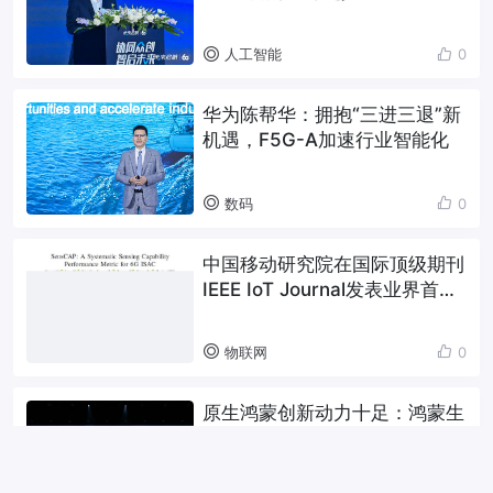
人工智能
0
华为陈帮华：拥抱“三进三退”新
机遇，F5G-A加速行业智能化
数码
0
中国移动研究院在国际顶级期刊
IEEE IoT Journal发表业界首个
6G通感一体系统性指标研究成
果
物联网
0
原生鸿蒙创新动力十足：鸿蒙生
态坚持利他，华为年投入60亿
激励创新