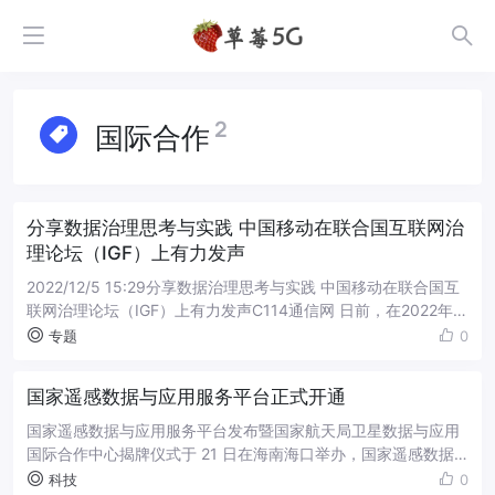
2
国际合作
分享数据治理思考与实践 中国移动在联合国互联网治
理论坛（IGF）上有力发声
2022/12/5 15:29分享数据治理思考与实践 中国移动在联合国互
联网治理论坛（IGF）上有力发声C114通信网 日前，在2022年联
合国互联网治理论坛（IGF） 深化数字经济国际合作，实现互
专题
0
联...
国家遥感数据与应用服务平台正式开通
国家遥感数据与应用服务平台发布暨国家航天局卫星数据与应用
国际合作中心揭牌仪式于 21 日在海南海口举办，国家遥感数据
与应用服务平台正式落户文昌国际航天城。官方表示，国家遥感
科技
0