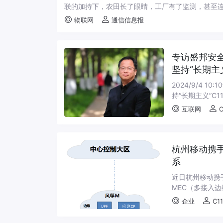
联的加持下，农田长了眼睛，工厂有了监测，甚至连
物联网
通信信息报
专访盛邦安
坚持“长期主
2024/9/4
持“长期主义”C1
6日14时42分，随
互联网
C
杭州移动携
系
近日杭州移动携
MEC（多接入
幅提升工业物联网
企业
C1