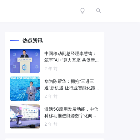
热点资讯
中国移动副总经理李慧镝：
筑牢“AI+”算力基座 共促新质
生产力发展
2 年 前
华为陈帮华：拥抱“三进三
退”新机遇 让行业智能化跑
出加速度
2 年 前
激活5G应用发展动能，中信
科移动推进能源数字化向
新、向智、向绿发展
2 年 前