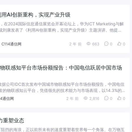
用AI创新重构，实现产业升级
日，在2024国际信息通信展览会开幕论坛上，华为ICT Marketing与解
裁刘康发表了《利用AI创新重构，实现产业升级》主题演讲。他提
的快速发展，正...
C114通信网
2 年 前
663
0
0
城市物联感知平台市场份额报告：中国电信跃居中国市场
际数据公司IDC首次发布中国城市物联感知平台市场份额报告，中国电信
发的物联感知云平台，凭借领先的技术能力与市场表现，以14.3%的
市场前二。这也是中国电信物...
14通信网
2 年 前
2,816
0
0
力重塑业态
可阻挡的海浪，正以前所未有的速度重塑着世界每一个角落。在万物互