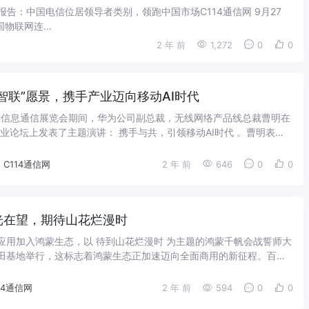
理平台报告：中国电信位居领导者类别，领跑中国市场C114通信网 9月27
国物联网连...
2 年 前
1,272
0
0
智联”愿景，携手产业迈向移动AI时代
国际信息通信展览会期间，华为公司副总裁，无线网络产品线总裁曹明在
合产业论坛上发表了主题演讲： 携手与共，引领移动AI时代 。曹明表
代已来，带领人们迈向万智...
C114通信网
2 年 前
646
0
0
光在望，期待山花烂漫时
应用加入鸿蒙生态，以 待到山花烂漫时 为主题的鸿蒙千帆会战誓师大
田基地举行，这标志着鸿蒙生态正加速迈向全面商用的新征程。百
钉钉、东方财富、京东集团、金山办公、...
14通信网
2 年 前
594
0
0