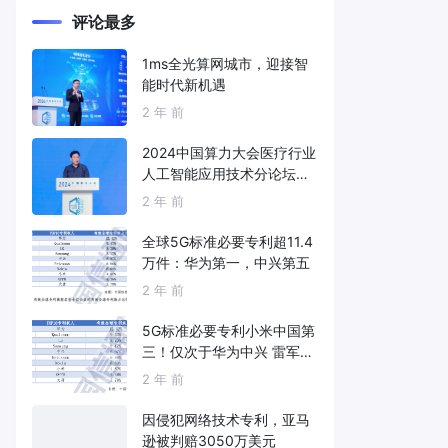
评论最多
1ms全光算网城市，迎接智
能时代新机遇
2 年 前
2024中国算力大会医疗行业
人工智能应用技术分论坛成
功举办
2 年 前
全球5G标准必要专利超11.4
万件：华为第一，中兴第五
2 年 前
5G标准必要专利小米中国第
三！仅次于华为中兴 雷军：
继续死磕核心技术
2 年 前
因侵犯网络技术专利，亚马
逊被判赔3050万美元