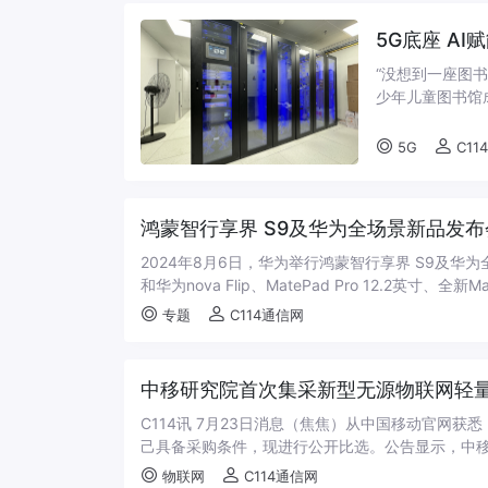
5G底座 A
“没想到一座图
少年儿童图书馆
读活动，尊重儿
5G
C11
鸿蒙智行享界 S9及华为全场景新品发
2024年8月6日，华为举行鸿蒙智行享界 S9及华为
和华为nova Flip、MatePad Pro 12.2英寸、全新Mat
专题
C114通信网
中移研究院首次集采新型无源物联网轻
C114讯 7月23日消息（焦焦）从中国移动官网
己具备采购条件，现进行公开比选。公告显示，中移
物联网
C114通信网