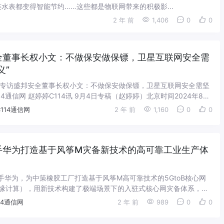
水表都变得智能节约……这些都是物联网带来的积极影...
2 年 前
1,406
0
0
全董事长权小文：不做保安做保镖，卫星互联网安全需
义”
 10:10专访盛邦安全董事长权小文：不做保安做保镖，卫星互联网安全需坚
14通信网 赵婷婷C114讯 9月4日专稿（赵婷婷）北京时间2024年8月
...
114通信网
2 年 前
1,160
0
0
手华为打造基于风筝M灾备新技术的高可靠工业生产体
手华为，为中策橡胶工厂打造基于风筝M高可靠技术的5GtoB核心网
边缘计算），用新技术构建了极端场景下的入驻式核心网灾备体系，大
可靠性。这是风筝M方案首次在杭...
14通信网
2 年 前
989
0
0