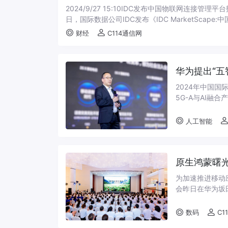
2024/9/27 15:10IDC发布中国物联网连接管
日，国际数据公司IDC发布《IDC MarketScape:中
财经
C114通信网
华为提出“五
2024年中国
5G-A与AI融
示： 移动AI时
人工智能
原生鸿蒙曙
为加速推进移动
会昨日在华为坂
度、哔哩哔哩、
数码
C1