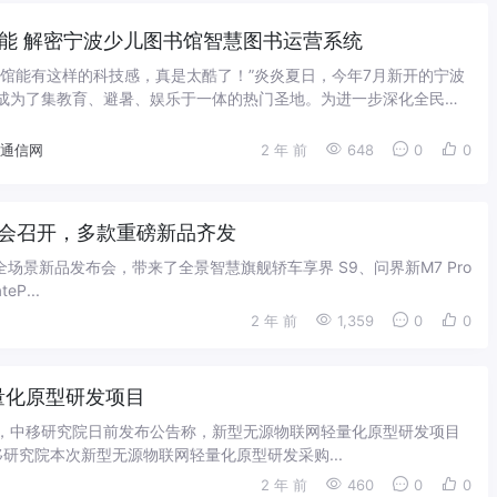
I赋能 解密宁波少儿图书馆智慧图书运营系统
书馆能有这样的科技感，真是太酷了！”炎炎夏日，今年7月新开的宁波
成为了集教育、避暑、娱乐于一体的热门圣地。为进一步深化全民阅
童主体地位、满足儿童发展需求、厚植...
4通信网
2 年 前
648
0
0
布会召开，多款重磅新品齐发
全场景新品发布会，带来了全景智慧旗舰轿车享界 S9、问界新M7 Pro
eP...
2 年 前
1,359
0
0
量化原型研发项目
获悉，中移研究院日前发布公告称，新型无源物联网轻量化原型研发项目
研究院本次新型无源物联网轻量化原型研发采购...
2 年 前
460
0
0