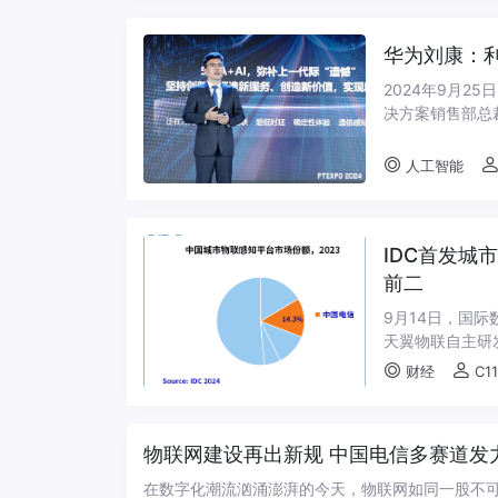
华为刘康：利
2024年9月25
决方案销售部总
到，当前AI技术
人工智能
IDC首发
前二
9月14日，国
天翼物联自主研
市场份额跃居中国
财经
C1
物联网建设再出新规 中国电信多赛道发
在数字化潮流汹涌澎湃的今天，物联网如同一股不