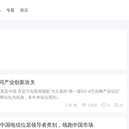
品
专题
前沿
协同产业创新攻关
兆普及中国 开启万兆商用领航”为主题的“第一届5G-A万兆网产业论坛”
网论坛为前身，多年来论坛受到...
2 年 前
1,626
0
0
：中国电信位居领导者类别，领跑中国市场