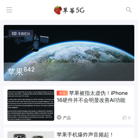
专题栏目
842
苹果
苹果被指太虚伪！iPhone
置顶
16硬件并不会明显改善AI功能
产品
0
苹果手机爆炸声音频起！